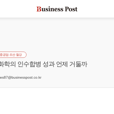
중공업·조선·철강
G화학의 인수합병 성과 언제 거둘까
7
s87@businesspost.co.kr