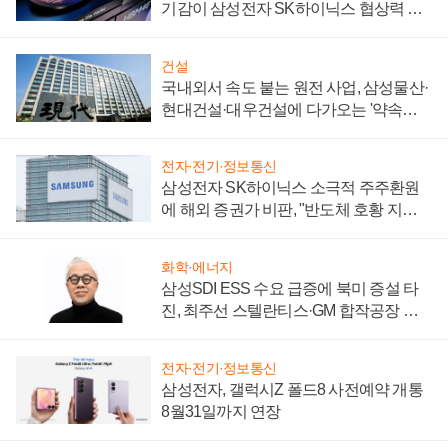
기감이 삼성전자 SK하이닉스 협상력 더
키워
건설
국내외서 속도 붙는 원전 사업, 삼성물산·
현대건설·대우건설에 다가오는 '약속의
시간'
전자·전기·정보통신
삼성전자 SK하이닉스 소극적 주주환원
에 해외 증권가 비판, "반도체 호황 지속
성 의문"
화학·에너지
삼성SDI ESS 수요 급증에 북미 증설 타
진, 최주선 스텔란티스·GM 합작공장 건
설 재추진하나
전자·전기·정보통신
삼성전자, 갤럭시Z 폴드8 사전예약 개통
8월31일까지 연장