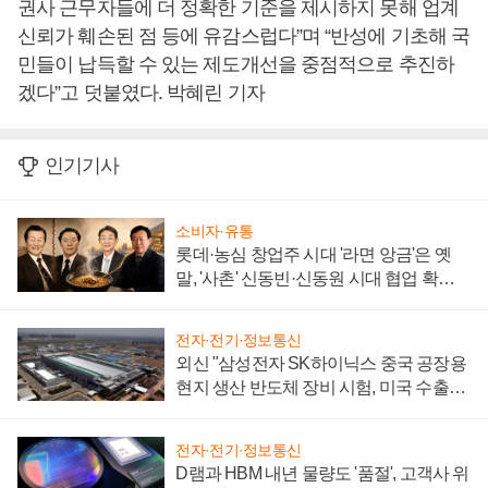
권사 근무자들에 더 정확한 기준을 제시하지 못해 업계
신뢰가 훼손된 점 등에 유감스럽다”며 “반성에 기초해 국
민들이 납득할 수 있는 제도개선을 중점적으로 추진하
겠다”고 덧붙였다. 박혜린 기자
인기기사
소비자·유통
롯데·농심 창업주 시대 '라면 앙금'은 옛
말, '사촌' 신동빈·신동원 시대 협업 확대
일로
전자·전기·정보통신
외신 "삼성전자 SK하이닉스 중국 공장용
현지 생산 반도체 장비 시험, 미국 수출통
제 대비"
전자·전기·정보통신
D램과 HBM 내년 물량도 '품절', 고객사 위