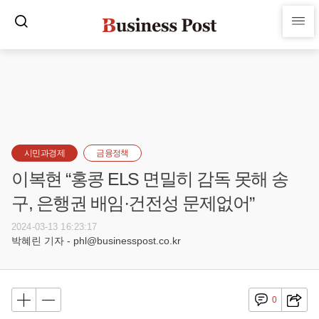
시민과경제
금융정책
이복현 “홍콩 ELS 면밀히 감독 못해 송
구, 은행권 배임·건전성 문제없어”
2024-03-13 16:23:17
박혜린 기자 - phl@businesspost.co.kr
0