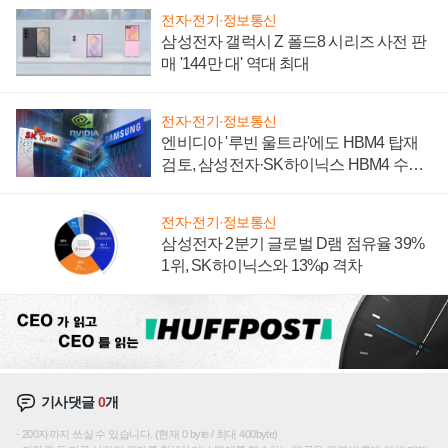
전자·전기·정보통신
삼성전자 갤럭시 Z 폴드8 시리즈 사전 판
매 '144만 대' 역대 최대
전자·전기·정보통신
엔비디아 '루빈 울트라'에도 HBM4 탑재
검토, 삼성전자·SK하이닉스 HBM4 수율
에 주도권 갈린다
전자·전기·정보통신
삼성전자 2분기 글로벌 D램 점유율 39%
1위, SK하이닉스와 13%p 격차
기사댓글
0
개
200자까지 쓰실 수 있습니다. (현재 0 byte / 최대 400byte)