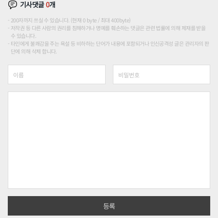
기사댓글
0
개
200자까지 쓰실 수 있습니다. (현재 0 byte / 최대 400byte)
저작권 등 다른 사람의 권리를 침해하거나 명예를 훼손하는 댓글은 관련 법률에 의해 제재를 받을
수 있습니다.
타인에게 불쾌감을 주는 욕설 등 비하하는 단어가 내용에 포함되거나 인신공격성 글은 관리자의 판
단에 의해 삭제 합니다.