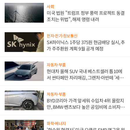
사회
미국 법원 "트럼프 정부 풍력 프로젝트 동결
조치는 위법", 해제 명령 내려
전자·전기·정보통신
SK하이닉스 1주당 375원 현금배당 실시, 추
가 주주환원 계획 9월 공개 예정
자동차·부품
현대차 올해 SUV 국내 베스트셀러 톱10에
서 싼타페만 자리매김, 그랜저·아반떼 '세단
쌍끌이'로 내수 방어
자동차·부품
BYD코리아 가격 앞세워 수입차 4위 올랐지
만, BMW·벤츠보다 높은 공임비에 소비자
불만 폭발
화학·에너지
'한수원 협력사' 미국 오클로 SMR 연구용 원