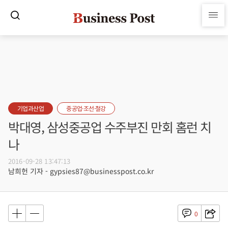
기업과산업
중공업·조선·철강
박대영, 삼성중공업 수주부진 만회 홈런 치
나
2016-09-28 13:47:13
남희헌 기자 - gypsies87@businesspost.co.kr
0