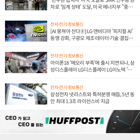
자로 '임계 상태' 도달, 미국 에너지부 "중요
한 이정표"
전자·전기·정보통신
[AI 뭉쳐야 산다⑧] LG·엔비디아 '피지컬 AI'
동맹 강화, 구광모 제조·데이터·기술 결집
해 종합 로보틱스 기업으로
전자·전기·정보통신
아이폰18 '메모리 부족'에 출시 지연되나, 삼
성디스플레이 LG디스플레이 LG이노텍 '탈
애플' 수익 다각화 속도
전자·전기·정보통신
삼성전자 넷리스트와 특허분쟁 매듭, 5년 동
안 최대 1.3조 라이선스비 지급