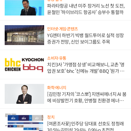
파라타항공 내년 미주 장거리 노선 첫 도전,
윤철민 '하이브리드 항공사' 승부수 통할까
인터넷·게임·콘텐츠
YG엔터 하반기 빅뱅 월드투어로 실적 성장
증권가 전망, 신인 보이그룹도 주목
소비자·유통
치킨3사 '가맹점 상생' 비교해보니, 교촌 '영
업권 보호'·bhc '신메뉴 개발'·BBQ '원가 부
담'
화학·에너지
[김민정 기자의 '코스뽀'] 지엔씨에너지 AI 붐
에 비상발전기 호황, 안병철 친환경 에너지
발전전문기업 향한다
정치
[여론조사꽃] 민주당 당대표 선호도 정청래
30.5%·김민석 29.6%, 0.9%p 초접전