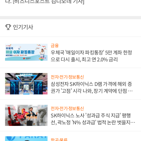
다. [비즈니스포스트 김디모데 기자]
인기기사
금융
우체국 '매일이자 파킹통장' 5만 계좌 한정
으로 다시 출시, 최고 연 2.0% 금리
전자·전기·정보통신
삼성전자 SK하이닉스 D램 가격에 해외 증
권가 '고점' 시각 나와, 장기 계약에 단점 부
각
전자·전기·정보통신
SK하이닉스 노사 '성과급 주식 지급' 평행
선, 곽노정 'N% 성과급' 법적 논란 벗을지 주
목
항공·물류