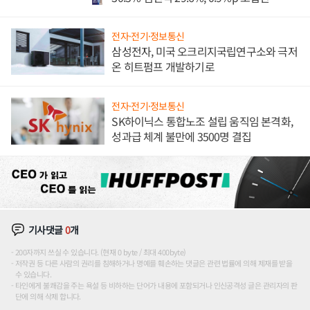
전자·전기·정보통신
삼성전자, 미국 오크리지국립연구소와 극저
온 히트펌프 개발하기로
전자·전기·정보통신
SK하이닉스 통합노조 설립 움직임 본격화,
성과급 체계 불만에 3500명 결집
기사댓글
0
개
200자까지 쓰실 수 있습니다. (현재 0 byte / 최대 400byte)
저작권 등 다른 사람의 권리를 침해하거나 명예를 훼손하는 댓글은 관련 법률에 의해 제재를 받을
수 있습니다.
타인에게 불쾌감을 주는 욕설 등 비하하는 단어가 내용에 포함되거나 인신공격성 글은 관리자의 판
단에 의해 삭제 합니다.