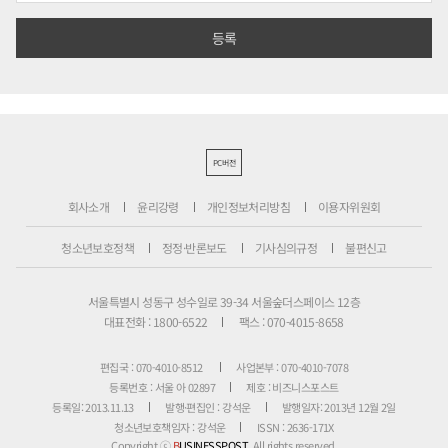
PC버전
회사소개
윤리강령
개인정보처리방침
이용자위원회
청소년보호정책
정정·반론보도
기사심의규정
불편신고
서울특별시 성동구 성수일로 39-34 서울숲더스페이스 12층
대표전화 : 1800-6522
팩스 : 070-4015-8658
편집국 : 070-4010-8512
사업본부 : 070-4010-7078
등록번호 : 서울 아 02897
제호 : 비즈니스포스트
등록일: 2013.11.13
발행·편집인 : 강석운
발행일자: 2013년 12월 2일
청소년보호책임자 : 강석운
ISSN : 2636-171X
Copyright ⓒ
B
USINESSPOST
. All rights reserved.