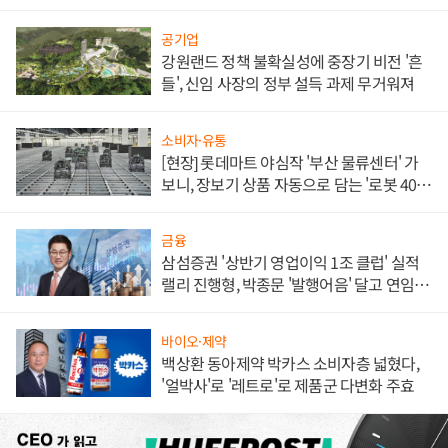
공기업
강원랜드 정책 불확실성에 중장기 비전 '흔
들', 신임 사장의 정부 설득 과제 무거워져
소비자·유통
[현장] 롯데마트 야심작 '부산 물류센터' 가
보니, 장보기 상품 자동으로 담는 '로봇 400
대' 장관
금융
삼섬증권 '상반기 영업이익 1조 클럽' 실적
랠리 진행형, 박종문 '발행어음' 달고 연임 향
하나
바이오·제약
백상환 동아제약 박카스 소비자층 넓혔다,
'얼박사'로 '레트로'로 제품군 다변화 주효