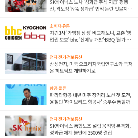
SK하이닉스 노사 '성과급 주식 지급' 평행
선, 곽노정 'N% 성과급' 법적 논란 벗을지 주
목
소비자·유통
치킨3사 '가맹점 상생' 비교해보니, 교촌 '영
업권 보호'·bhc '신메뉴 개발'·BBQ '원가 부
담'
전자·전기·정보통신
삼성전자, 미국 오크리지국립연구소와 극저
온 히트펌프 개발하기로
항공·물류
파라타항공 내년 미주 장거리 노선 첫 도전,
윤철민 '하이브리드 항공사' 승부수 통할까
전자·전기·정보통신
SK하이닉스 통합노조 설립 움직임 본격화,
성과급 체계 불만에 3500명 결집