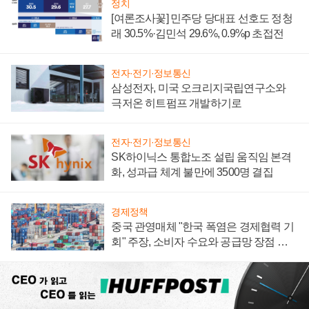
정치
[여론조사꽃] 민주당 당대표 선호도 정청
래 30.5%·김민석 29.6%, 0.9%p 초접전
전자·전기·정보통신
삼성전자, 미국 오크리지국립연구소와
극저온 히트펌프 개발하기로
전자·전기·정보통신
SK하이닉스 통합노조 설립 움직임 본격
화, 성과급 체계 불만에 3500명 결집
경제정책
중국 관영매체 "한국 폭염은 경제협력 기
회" 주장, 소비자 수요와 공급망 장점 강
조