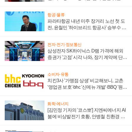
주목
항공·물류
파라타항공 내년 미주 장거리 노선 첫 도
전, 윤철민 '하이브리드 항공사' 승부수 통
할까
전자·전기·정보통신
삼성전자 SK하이닉스 D램 가격에 해외
증권가 '고점' 시각 나와, 장기 계약에 단점
부각
소비자·유통
치킨3사 '가맹점 상생' 비교해보니, 교촌
'영업권 보호'·bhc '신메뉴 개발'·BBQ '원가
부담'
화학·에너지
[김민정 기자의 '코스뽀'] 지엔씨에너지 AI
붐에 비상발전기 호황, 안병철 친환경 에
너지 발전전문기업 향한다