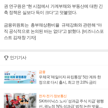
권 연구원은 “현 시점에서 가계부채와 부동산에 대한 긴
축 정책은 실보다 득이 크다”고 덧붙였다.
금융위원회는 총부채상환비율 규제강화와 관련해 “아
직 공식적으로 논의된 바는 없다”고 밝혔다. [비즈니스포
스트 김재창 기자]
인기기사
금융
우체국 '매일이자 파킹통장' 5만 계좌 한
정으로 다시 출시, 최고 연 2.0% 금리
전자·전기·정보통신
SK하이닉스 노사 '성과급 주식 지급' 평행
선, 곽노정 'N% 성과급' 법적 논란 벗을지