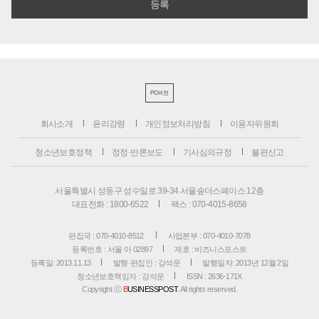
PC버전
회사소개
윤리강령
개인정보처리방침
이용자위원회
청소년보호정책
정정·반론보도
기사심의규정
불편신고
서울특별시 성동구 성수일로 39-34 서울숲더스페이스 12층
대표전화 : 1800-6522
팩스 : 070-4015-8658
편집국 : 070-4010-8512
사업본부 : 070-4010-7078
등록번호 : 서울 아 02897
제호 : 비즈니스포스트
등록일: 2013.11.13
발행·편집인 : 강석운
발행일자: 2013년 12월 2일
청소년보호책임자 : 강석운
ISSN : 2636-171X
Copyright ⓒ
B
USINESSPOST
. All rights reserved.