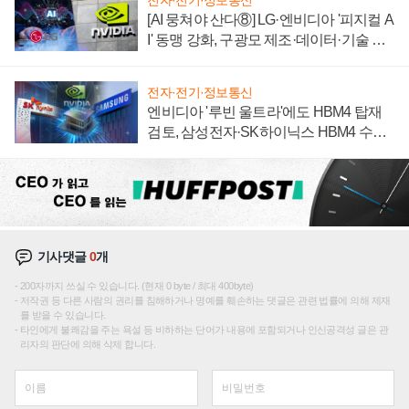
전자·전기·정보통신
[AI 뭉쳐야 산다⑧] LG·엔비디아 '피지컬 A
I' 동맹 강화, 구광모 제조·데이터·기술 결
집해 종합 로보틱스 기업으로
전자·전기·정보통신
엔비디아 '루빈 울트라'에도 HBM4 탑재
검토, 삼성전자·SK하이닉스 HBM4 수율
에 주도권 갈린다
기사댓글
0
개
200자까지 쓰실 수 있습니다. (현재 0 byte / 최대 400byte)
저작권 등 다른 사람의 권리를 침해하거나 명예를 훼손하는 댓글은 관련 법률에 의해 제재
를 받을 수 있습니다.
타인에게 불쾌감을 주는 욕설 등 비하하는 단어가 내용에 포함되거나 인신공격성 글은 관
리자의 판단에 의해 삭제 합니다.