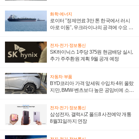
화학·에너지
로이터 "정제연료 3만 톤 한국에서 러시
아로 이동", 우크라이나의 공격에 수요 늘
어
전자·전기·정보통신
SK하이닉스 1주당 375원 현금배당 실시,
추가 주주환원 계획 9월 공개 예정
자동차·부품
BYD코리아 가격 앞세워 수입차 4위 올랐
지만, BMW·벤츠보다 높은 공임비에 소비
자 불만 폭발
전자·전기·정보통신
삼성전자, 갤럭시Z 폴드8 사전예약 개통
8월31일까지 연장