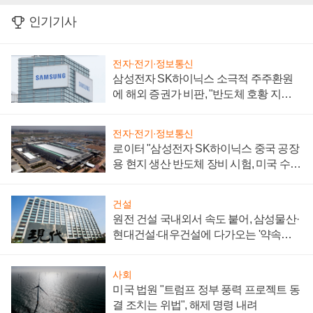
인기기사
전자·전기·정보통신
삼성전자 SK하이닉스 소극적 주주환원
에 해외 증권가 비판, "반도체 호황 지속
성 의문"
전자·전기·정보통신
로이터 "삼성전자 SK하이닉스 중국 공장
용 현지 생산 반도체 장비 시험, 미국 수출
통제 대비"
건설
원전 건설 국내외서 속도 붙어, 삼성물산·
현대건설·대우건설에 다가오는 '약속의
시간'
사회
미국 법원 "트럼프 정부 풍력 프로젝트 동
결 조치는 위법", 해제 명령 내려