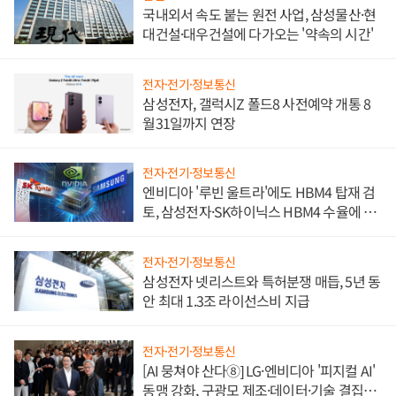
국내외서 속도 붙는 원전 사업, 삼성물산·현
대건설·대우건설에 다가오는 '약속의 시간'
전자·전기·정보통신
삼성전자, 갤럭시Z 폴드8 사전예약 개통 8
월31일까지 연장
전자·전기·정보통신
엔비디아 '루빈 울트라'에도 HBM4 탑재 검
토, 삼성전자·SK하이닉스 HBM4 수율에 주
도권 갈린다
전자·전기·정보통신
삼성전자 넷리스트와 특허분쟁 매듭, 5년 동
안 최대 1.3조 라이선스비 지급
전자·전기·정보통신
[AI 뭉쳐야 산다⑧] LG·엔비디아 '피지컬 AI'
동맹 강화, 구광모 제조·데이터·기술 결집