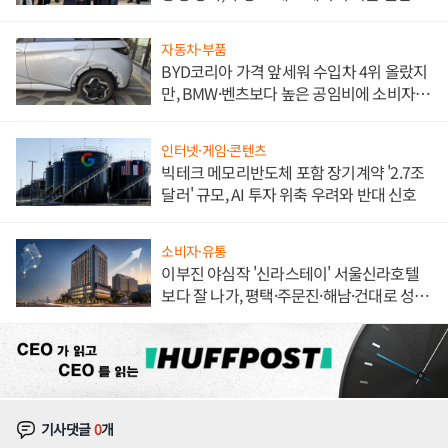
해 종합 로보틱스 기업으로
자동차·부품
BYD코리아 가격 앞세워 수입차 4위 올랐지
만, BMW·벤츠보다 높은 공임비에 소비자
불만 폭발
인터넷·게임·콘텐츠
빅테크 메모리반도체 포함 장기계약 '2.7조
달러' 규모, AI 투자 위축 우려와 반대 신호
소비자·유통
이부진 야심작 '신라스테이' 서울신라호텔
보다 잘 나가, 평택·주문진·해남·건대로 성
장판 더 넓힌다
기사댓글
0
개