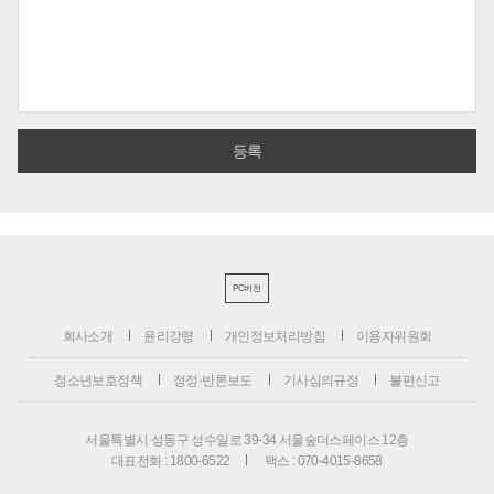
PC버전
회사소개
윤리강령
개인정보처리방침
이용자위원회
청소년보호정책
정정·반론보도
기사심의규정
불편신고
서울특별시 성동구 성수일로 39-34 서울숲더스페이스 12층
대표전화 : 1800-6522
팩스 : 070-4015-8658