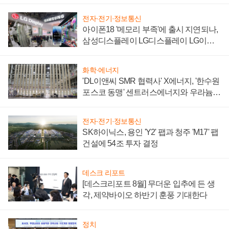
'세단 쌍끌이'로 내수 방어
전자·전기·정보통신
아이폰18 '메모리 부족'에 출시 지연되나,
삼성디스플레이 LG디스플레이 LG이노
텍 '탈애플' 수익 다각화 속도
화학·에너지
'DL이앤씨 SMR 협력사' X에너지, '한수원
포스코 동맹' 센트러스에너지와 우라늄
계약 체결
전자·전기·정보통신
SK하이닉스, 용인 'Y2' 팹과 청주 'M17' 팹
건설에 54조 투자 결정
데스크 리포트
[데스크리포트 8월] 무더운 입추에 든 생
각, 제약바이오 하반기 훈풍 기대한다
정치