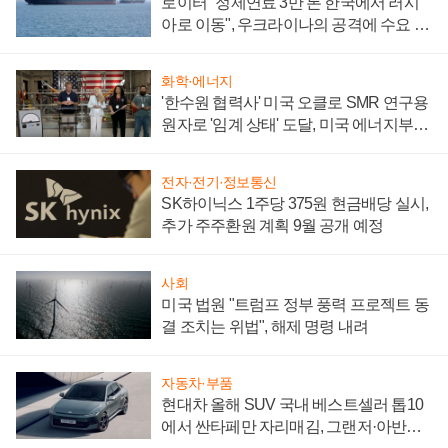
로이터 "정제연료 3만 톤 한국에서 러시
아로 이동", 우크라이나의 공격에 수요 늘
어
화학·에너지
'한수원 협력사' 미국 오클로 SMR 연구용
원자로 '임계 상태' 도달, 미국 에너지부
"중요한 이정표"
전자·전기·정보통신
SK하이닉스 1주당 375원 현금배당 실시,
추가 주주환원 계획 9월 공개 예정
사회
미국 법원 "트럼프 정부 풍력 프로젝트 동
결 조치는 위법", 해제 명령 내려
자동차·부품
현대차 올해 SUV 국내 베스트셀러 톱10
에서 싼타페만 자리매김, 그랜저·아반떼