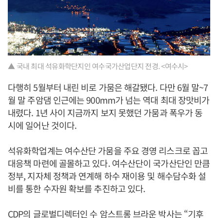
▲ 국내 최대 석유화학단지인 여수국가산업단지 전경. <여수시>
다행히 5월부터 내린 비로 가뭄은 해갈됐다. 다만 6월 말~7
월 말 주암댐 인근에는 900mm가 넘는 역대 최대 장맛비가
내렸다. 1년 사이 지금까지 보지 못했던 가뭄과 폭우가 동
시에 일어난 것이다.
석유화학업계는 여수산단 가뭄을 주요 경영 리스크로 꼽고
대응책 마련에 골몰하고 있다. 여수산단이 국가산단인 만큼
정부, 지자체 정책과 연계해 하수 재이용 및 해수담수화 설
비를 통한 수자원 확보를 추진하고 있다.
CDP의 글로벌디렉터인 수 암스트롱 브라운 박사는 “기후