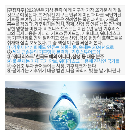
[편집자주] 2023년은 기상 관측 이래 지구가 가장 뜨거운 해가 될
것으로 예상된다. 뜨거워진 지구는 인류에 이전과 다른 극단화된
기후를 보여줬다. 지구촌 곳곳은 전례없는 폭염과 한파, 가뭄과
홍수를 겪었다. 기후위기는 정치, 경제, 산업 등 인류 생활 전반에
강한 영향을 미쳤다. 비즈니스포스트는 지난 1년 동안 기후리스
크와 국제대응뿐 아니라 기후스튜어드십, 기후테크, 워터리스크
등 기후변화로 인해 달라지고 있는 산업, 금융 현장의 트렌드들을
취재해 심층 보도했다. 그 중 핵심 이슈를 되짚어 본다.
① 기후재난 심화에도 인류는 허둥지둥, 숙제는 2024년으로
②
세계 큰손들의 기후행동 본격화, ‘기후스튜어드십
’
③
'워터리스크' 한국도 예외 아니다, 삼성 등 대응 분주
④ 물 문제는 이제 국가 안보, 워터리스크 대응에 진심인 국가들
⑤ 수십조 투자 끌어들이는 시장, 기후테크가 뜬다
⑥ 묻혀가는 기후위기 대응 법안, 다음 국회서 빛 볼 날 기다린다