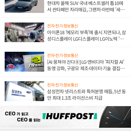
현대차 올해 SUV 국내 베스트셀러 톱10에
서 싼타페만 자리매김, 그랜저·아반떼 '세단
쌍끌이'로 내수 방어
전자·전기·정보통신
아이폰18 '메모리 부족'에 출시 지연되나, 삼
성디스플레이 LG디스플레이 LG이노텍 '탈
애플' 수익 다각화 속도
전자·전기·정보통신
[AI 뭉쳐야 산다⑧] LG·엔비디아 '피지컬 AI'
동맹 강화, 구광모 제조·데이터·기술 결집
해 종합 로보틱스 기업으로
전자·전기·정보통신
삼성전자 넷리스트와 특허분쟁 매듭, 5년 동
안 최대 1.3조 라이선스비 지급