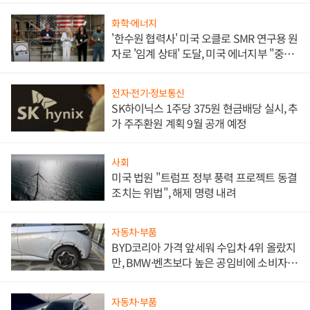
화학·에너지
'한수원 협력사' 미국 오클로 SMR 연구용 원
자로 '임계 상태' 도달, 미국 에너지부 "중요
한 이정표"
전자·전기·정보통신
SK하이닉스 1주당 375원 현금배당 실시, 추
가 주주환원 계획 9월 공개 예정
사회
미국 법원 "트럼프 정부 풍력 프로젝트 동결
조치는 위법", 해제 명령 내려
자동차·부품
BYD코리아 가격 앞세워 수입차 4위 올랐지
만, BMW·벤츠보다 높은 공임비에 소비자
불만 폭발
자동차·부품