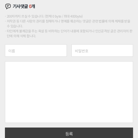
기사댓글
0
개
200자까지 쓰실 수 있습니다. (현재 0 byte / 최대 400byte)
저작권 등 다른 사람의 권리를 침해하거나 명예를 훼손하는 댓글은 관련 법률에 의해 제재를 받을
수 있습니다.
타인에게 불쾌감을 주는 욕설 등 비하하는 단어가 내용에 포함되거나 인신공격성 글은 관리자의 판
단에 의해 삭제 합니다.