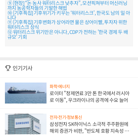
⑨ [현장] “논 농사 워터리스크 낮추자”, 모션픽쳐부터 머신러닝
까지 농공학자들의 기발한 해법
⑩ [기후특집] 기후위기가 키우는 ‘워터리스크’, 한국도 남의 일 아
니다
⑪ [기후특집] 기후변화가 상어라면 물은 상어이빨, 투자자 위한
워터리스크 상식
⑫ 워터리스크 위기만은 아니다, CDP가 전하는 '한국 경제 두 배
규모' 기회
인기기사
화학·에너지
로이터 "정제연료 3만 톤 한국에서 러시아
로 이동", 우크라이나의 공격에 수요 늘어
전자·전기·정보통신
삼성전자 SK하이닉스 소극적 주주환원에
해외 증권가 비판, "반도체 호황 지속성 의
문"