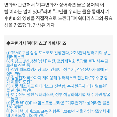
변화와 관련해서 ‘기후변화가 상어라면 물은 상어의 이
빨’이라는 말이 있다”라며 “그만큼 우리는 물을 통해서 기
후변화의 영향을 직접적으로 느낀다”며 워터리스크의 중요
성을 강조했다. 장상유 기자
◆ 관련기사 '워터리스크' 기획시리즈
① TSMC 구글 삼성 포스코도 긴장한다, 2조3천억 달러 기회 낳는
워터리스크
② 힌남노 1년 냉천 '상처' 여전, 포항제철소 용광로 불길 사수 프
로젝트 진행 중
③ 상암 월드컵경기장 크기 건물이 ‘정수기’, 삼성전자가 물에 진
심인 까닭
④ 삼성전자 하수까지 재이용해 워터리스크 잡는다, “취수량 증
가 제로화 도전”
⑤ 가뭄 해소에도 워터리스크 진행형, 수자원공사 '디지털트윈'
물 관리력 높인다
⑥ 여수산단 덮친 워터리스크, 정부·석유화학기업 새 수자원 발굴
로 돌파구
⑦ [인터뷰] CDP 수 암스트롱 브라운 “기후변화가 상어라면 물은
상어이빨”
⑧ [인터뷰] 카이스트 교수 김형준 “2040년 서울 강남 땅값? 차세
대 기후모델 나와야 안다”