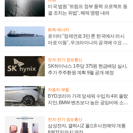
미국 법원 "트럼프 정부 풍력 프로젝트 동
결 조치는 위법", 해제 명령 내려
화학·에너지
로이터 "정제연료 3만 톤 한국에서 러시
아로 이동", 우크라이나의 공격에 수요 늘
어
전자·전기·정보통신
SK하이닉스 1주당 375원 현금배당 실시,
추가 주주환원 계획 9월 공개 예정
자동차·부품
BYD코리아 가격 앞세워 수입차 4위 올랐
지만, BMW·벤츠보다 높은 공임비에 소비
자 불만 폭발
전자·전기·정보통신
삼성전자, 갤럭시Z 폴드8 사전예약 개통
8월31일까지 연장