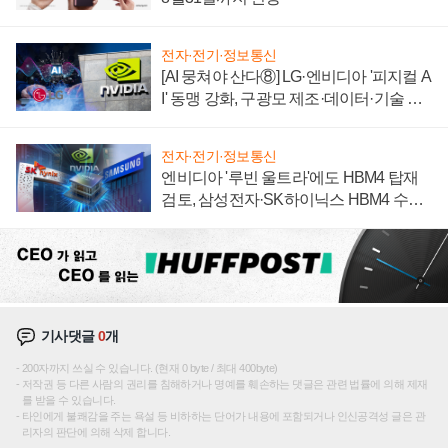
전자·전기·정보통신
[AI 뭉쳐야 산다⑧] LG·엔비디아 '피지컬 A
I' 동맹 강화, 구광모 제조·데이터·기술 결
집해 종합 로보틱스 기업으로
전자·전기·정보통신
엔비디아 '루빈 울트라'에도 HBM4 탑재
검토, 삼성전자·SK하이닉스 HBM4 수율
에 주도권 갈린다
기사댓글
0
개
200자까지 쓰실 수 있습니다. (현재 0 byte / 최대 400byte)
저작권 등 다른 사람의 권리를 침해하거나 명예를 훼손하는 댓글은 관련 법률에 의해 제재
를 받을 수 있습니다.
타인에게 불쾌감을 주는 욕설 등 비하하는 단어가 내용에 포함되거나 인신공격성 글은 관
리자의 판단에 의해 삭제 합니다.