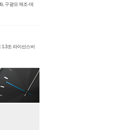
강화, 구광모 제조·데
 1.3조 라이선스비