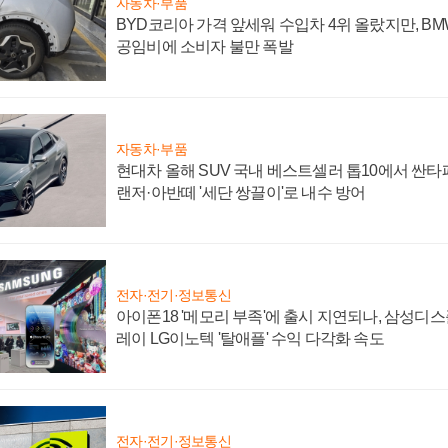
자동차·부품
BYD코리아 가격 앞세워 수입차 4위 올랐지만, B
공임비에 소비자 불만 폭발
자동차·부품
현대차 올해 SUV 국내 베스트셀러 톱10에서 싼타
랜저·아반떼 '세단 쌍끌이'로 내수 방어
전자·전기·정보통신
아이폰18 '메모리 부족'에 출시 지연되나, 삼성디
레이 LG이노텍 '탈애플' 수익 다각화 속도
전자·전기·정보통신