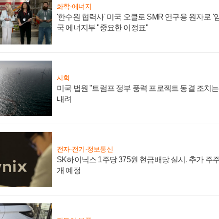
화학·에너지
'한수원 협력사' 미국 오클로 SMR 연구용 원자로 '임
국 에너지부 "중요한 이정표"
사회
미국 법원 "트럼프 정부 풍력 프로젝트 동결 조치는 
내려
전자·전기·정보통신
SK하이닉스 1주당 375원 현금배당 실시, 추가 주
개 예정