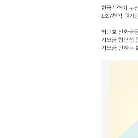
한국전력이 누진
1조7천억 원가
허민호 신한금융
기요금 형평성 
기요금 인하는 