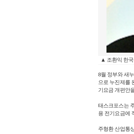
▲ 조환익 한국
8월 정부와 새누
으로 누진제를 완
기요금 개편안을
태스크포스는 주
용 전기요금에 
주형환 산업통상