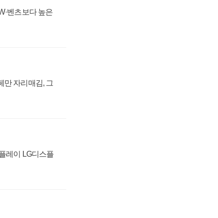
MW·벤츠보다 높은
페만 자리매김, 그
스플레이 LG디스플