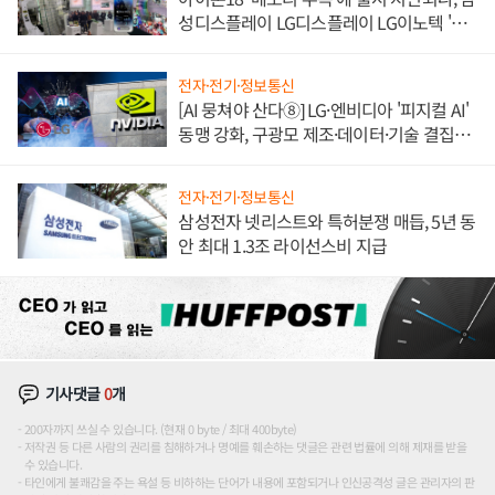
성디스플레이 LG디스플레이 LG이노텍 '탈
애플' 수익 다각화 속도
전자·전기·정보통신
[AI 뭉쳐야 산다⑧] LG·엔비디아 '피지컬 AI'
동맹 강화, 구광모 제조·데이터·기술 결집
해 종합 로보틱스 기업으로
전자·전기·정보통신
삼성전자 넷리스트와 특허분쟁 매듭, 5년 동
안 최대 1.3조 라이선스비 지급
기사댓글
0
개
200자까지 쓰실 수 있습니다. (현재 0 byte / 최대 400byte)
저작권 등 다른 사람의 권리를 침해하거나 명예를 훼손하는 댓글은 관련 법률에 의해 제재를 받을
수 있습니다.
타인에게 불쾌감을 주는 욕설 등 비하하는 단어가 내용에 포함되거나 인신공격성 글은 관리자의 판