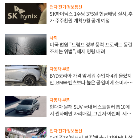
전자·전기·정보통신
SK하이닉스 1주당 375원 현금배당 실시, 추
가 주주환원 계획 9월 공개 예정
사회
미국 법원 "트럼프 정부 풍력 프로젝트 동결
조치는 위법", 해제 명령 내려
자동차·부품
BYD코리아 가격 앞세워 수입차 4위 올랐지
만, BMW·벤츠보다 높은 공임비에 소비자
불만 폭발
자동차·부품
현대차 올해 SUV 국내 베스트셀러 톱10에
서 싼타페만 자리매김, 그랜저·아반떼 '세단
쌍끌이'로 내수 방어
전자·전기·정보통신
아이폰18 '메모리 부족'에 출시 지연되나, 삼