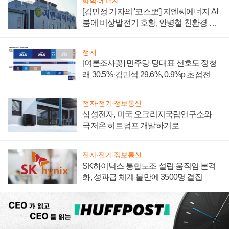
화학·에너지
[김민정 기자의 '코스뽀'] 지엔씨에너지 AI
붐에 비상발전기 호황, 안병철 친환경 에
너지 발전전문기업 향한다
정치
[여론조사꽃] 민주당 당대표 선호도 정청
래 30.5%·김민석 29.6%, 0.9%p 초접전
전자·전기·정보통신
삼성전자, 미국 오크리지국립연구소와
극저온 히트펌프 개발하기로
전자·전기·정보통신
SK하이닉스 통합노조 설립 움직임 본격
화, 성과급 체계 불만에 3500명 결집