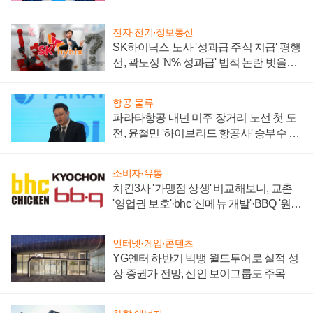
부각
전자·전기·정보통신
SK하이닉스 노사 '성과급 주식 지급' 평행
선, 곽노정 'N% 성과급' 법적 논란 벗을지
주목
항공·물류
파라타항공 내년 미주 장거리 노선 첫 도
전, 윤철민 '하이브리드 항공사' 승부수 통
할까
소비자·유통
치킨3사 '가맹점 상생' 비교해보니, 교촌
'영업권 보호'·bhc '신메뉴 개발'·BBQ '원가
부담'
인터넷·게임·콘텐츠
YG엔터 하반기 빅뱅 월드투어로 실적 성
장 증권가 전망, 신인 보이그룹도 주목