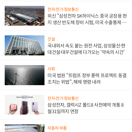
전자·전기·정보통신
외신 "삼성전자 SK하이닉스 중국 공장용 현
지 생산 반도체 장비 시험, 미국 수출통제 대
비"
건설
국내외서 속도 붙는 원전 사업, 삼성물산·현
대건설·대우건설에 다가오는 '약속의 시간'
사회
미국 법원 "트럼프 정부 풍력 프로젝트 동결
조치는 위법", 해제 명령 내려
전자·전기·정보통신
삼성전자, 갤럭시Z 폴드8 사전예약 개통 8
월31일까지 연장
자동차·부품