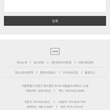
PC버전
회사소개
윤리강령
개인정보처리방침
이용자위원회
청소년보호정책
정정·반론보도
기사심의규정
불편신고
서울특별시 성동구 성수일로 39-34 서울숲더스페이스 12층
대표전화 : 1800-6522
팩스 : 070-4015-8658
편집국 : 070-4010-8512
사업본부 : 070-4010-7078
등록번호 : 서울 아 02897
제호 : 비즈니스포스트