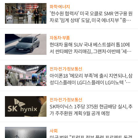
화학·에너지
'한수원 협력사' 미국 오클로 SMR 연구용 원
자로 '임계 상태' 도달, 미국 에너지부 "중요
한 이정표"
자동차·부품
현대차 올해 SUV 국내 베스트셀러 톱10에
서 싼타페만 자리매김, 그랜저·아반떼 '세단
쌍끌이'로 내수 방어
전자·전기·정보통신
아이폰18 '메모리 부족'에 출시 지연되나, 삼
성디스플레이 LG디스플레이 LG이노텍 '탈
애플' 수익 다각화 속도
전자·전기·정보통신
SK하이닉스 1주당 375원 현금배당 실시, 추
가 주주환원 계획 9월 공개 예정
사회
미국 법원 "트럼프 정부 풍력 프로젝트 동결