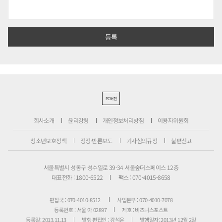
PC버전
회사소개
윤리강령
개인정보처리방침
이용자위원회
청소년보호정책
정정·반론보도
기사심의규정
불편신고
서울특별시 성동구 성수일로 39-34 서울숲더스페이스 12층
대표전화 : 1800-6522
팩스 : 070-4015-8658
편집국 : 070-4010-8512
사업본부 : 070-4010-7078
등록번호 : 서울 아 02897
제호 : 비즈니스포스트
등록일: 2013.11.13
발행·편집인 : 강석운
발행일자: 2013년 12월 2일