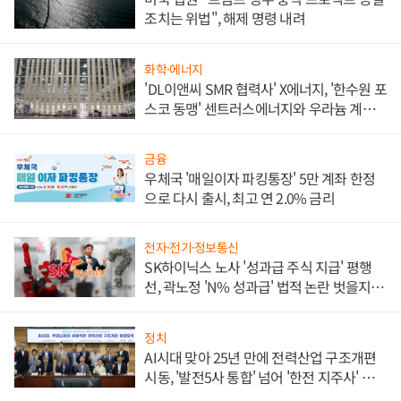
조치는 위법", 해제 명령 내려
화학·에너지
'DL이앤씨 SMR 협력사' X에너지, '한수원 포
스코 동맹' 센트러스에너지와 우라늄 계약
체결
금융
우체국 '매일이자 파킹통장' 5만 계좌 한정
으로 다시 출시, 최고 연 2.0% 금리
전자·전기·정보통신
SK하이닉스 노사 '성과급 주식 지급' 평행
선, 곽노정 'N% 성과급' 법적 논란 벗을지 주
목
정치
AI시대 맞아 25년 만에 전력산업 구조개편
시동, '발전5사 통합' 넘어 '한전 지주사' 재편
론도