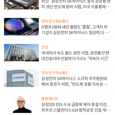
외신 "삼성전자 SK하이닉스 중국 공장용 현
지 생산 반도체 장비 시험, 미국 수출통제 대
비"
전자·전기·정보통신
D램과 HBM 내년 물량도 '품절', 고객사 위
기감이 삼성전자 SK하이닉스 협상력 더 키
워
건설
국내외서 속도 붙는 원전 사업, 삼성물산·현
대건설·대우건설에 다가오는 '약속의 시간'
전자·전기·정보통신
삼성전자 SK하이닉스 소극적 주주환원에
해외 증권가 비판, "반도체 호황 지속성 의
문"
화학·에너지
삼성SDI ESS 수요 급증에 북미 증설 타진,
최주선 스텔란티스·GM 합작공장 건설 재추