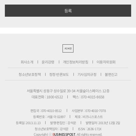
PC버전
회사소개
윤리강령
개인정보처리방침
이용자위원회
청소년보호정책
정정·반론보도
기사심의규정
불편신고
서울특별시 성동구 성수일로 39-34 서울숲더스페이스 12층
대표전화 : 1800-6522
팩스 : 070-4015-8658
편집국 : 070-4010-8512
사업본부 : 070-4010-7078
등록번호 : 서울 아 02897
제호 : 비즈니스포스트
등록일: 2013.11.13
발행·편집인 : 강석운
발행일자: 2013년 12월 2일
청소년보호책임자 : 강석운
ISSN : 2636-171X
Copyright ⓒ
B
USINESSPOST
. All rights reserved.