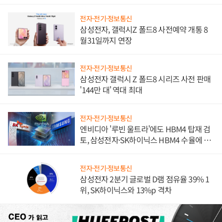
진하나
전자·전기·정보통신
삼성전자, 갤럭시Z 폴드8 사전예약 개통 8
월31일까지 연장
전자·전기·정보통신
삼성전자 갤럭시 Z 폴드8 시리즈 사전 판매
'144만 대' 역대 최대
전자·전기·정보통신
엔비디아 '루빈 울트라'에도 HBM4 탑재 검
토, 삼성전자·SK하이닉스 HBM4 수율에 주
도권 갈린다
전자·전기·정보통신
삼성전자 2분기 글로벌 D램 점유율 39% 1
위, SK하이닉스와 13%p 격차