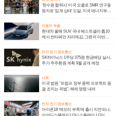
'한수원 협력사' 미국 오클로 SMR 연구용
원자로 '임계 상태' 도달, 미국 에너지부
"중요한 이정표"
자동차·부품
현대차 올해 SUV 국내 베스트셀러 톱10
에서 싼타페만 자리매김, 그랜저·아반떼
'세단 쌍끌이'로 내수 방어
전자·전기·정보통신
SK하이닉스 1주당 375원 현금배당 실시,
추가 주주환원 계획 9월 공개 예정
사회
미국 법원 "트럼프 정부 풍력 프로젝트 동
결 조치는 위법", 해제 명령 내려
전자·전기·정보통신
아이폰18 '메모리 부족'에 출시 지연되나,
삼성디스플레이 LG디스플레이 LG이노