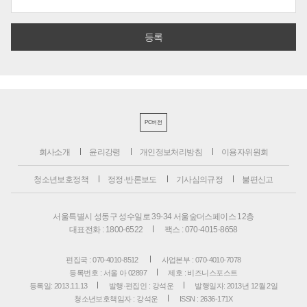
PC버전
회사소개
윤리강령
개인정보처리방침
이용자위원회
청소년보호정책
정정·반론보도
기사심의규정
불편신고
서울특별시 성동구 성수일로 39-34 서울숲더스페이스 12층
대표전화 : 1800-6522
팩스 : 070-4015-8658
편집국 : 070-4010-8512
사업본부 : 070-4010-7078
등록번호 : 서울 아 02897
제호 : 비즈니스포스트
등록일: 2013.11.13
발행·편집인 : 강석운
발행일자: 2013년 12월 2일
청소년보호책임자 : 강석운
ISSN : 2636-171X