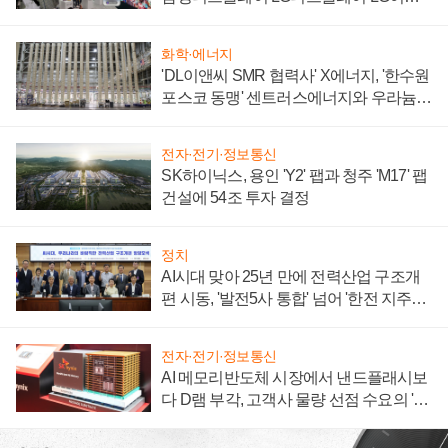
텍 '탈애플' 수익 다각화 속도
화학·에너지
'DL이앤씨 SMR 협력사' X에너지, '한수원
포스코 동맹' 센트러스에너지와 우라늄
계약 체결
전자·전기·정보통신
SK하이닉스, 용인 'Y2' 팹과 청주 'M17' 팹
건설에 54조 투자 결정
정치
AI시대 맞아 25년 만에 전력산업 구조개
편 시동, '발전5사 통합' 넘어 '한전 지주사'
재편론도
전자·전기·정보통신
AI 메모리반도체 시장에서 낸드플래시보
다 D램 부각, 고객사 물량 선점 수요의 '우
선순위'