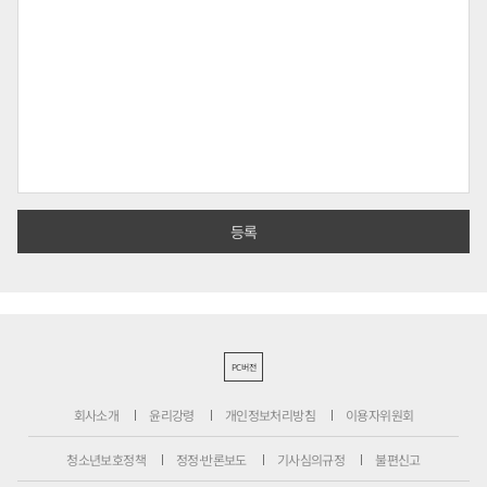
PC버전
회사소개
윤리강령
개인정보처리방침
이용자위원회
청소년보호정책
정정·반론보도
기사심의규정
불편신고