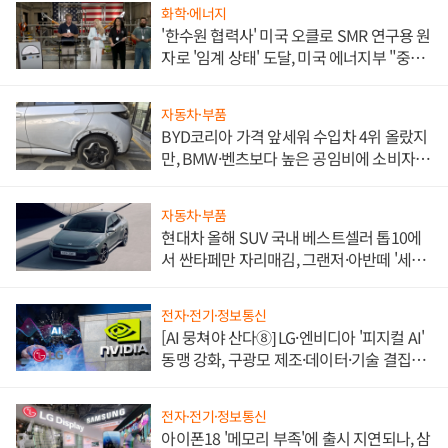
화학·에너지
'한수원 협력사' 미국 오클로 SMR 연구용 원
자로 '임계 상태' 도달, 미국 에너지부 "중요
한 이정표"
자동차·부품
BYD코리아 가격 앞세워 수입차 4위 올랐지
만, BMW·벤츠보다 높은 공임비에 소비자
불만 폭발
자동차·부품
현대차 올해 SUV 국내 베스트셀러 톱10에
서 싼타페만 자리매김, 그랜저·아반떼 '세단
쌍끌이'로 내수 방어
전자·전기·정보통신
[AI 뭉쳐야 산다⑧] LG·엔비디아 '피지컬 AI'
동맹 강화, 구광모 제조·데이터·기술 결집
해 종합 로보틱스 기업으로
전자·전기·정보통신
아이폰18 '메모리 부족'에 출시 지연되나, 삼