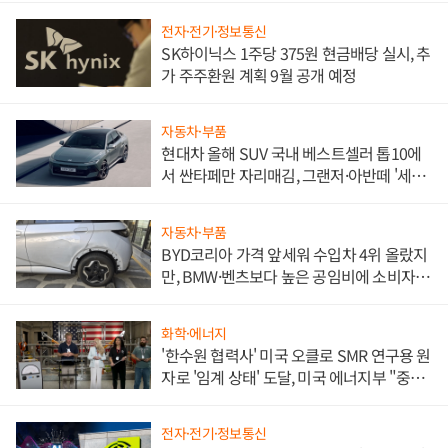
전자·전기·정보통신
SK하이닉스 1주당 375원 현금배당 실시, 추
가 주주환원 계획 9월 공개 예정
자동차·부품
현대차 올해 SUV 국내 베스트셀러 톱10에
서 싼타페만 자리매김, 그랜저·아반떼 '세단
쌍끌이'로 내수 방어
자동차·부품
BYD코리아 가격 앞세워 수입차 4위 올랐지
만, BMW·벤츠보다 높은 공임비에 소비자
불만 폭발
화학·에너지
'한수원 협력사' 미국 오클로 SMR 연구용 원
자로 '임계 상태' 도달, 미국 에너지부 "중요
한 이정표"
전자·전기·정보통신