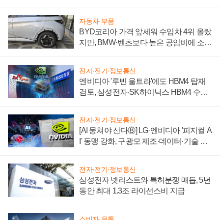
자동차·부품
BYD코리아 가격 앞세워 수입차 4위 올랐
지만, BMW·벤츠보다 높은 공임비에 소비
자 불만 폭발
전자·전기·정보통신
엔비디아 '루빈 울트라'에도 HBM4 탑재
검토, 삼성전자·SK하이닉스 HBM4 수율
에 주도권 갈린다
전자·전기·정보통신
[AI 뭉쳐야 산다⑧] LG·엔비디아 '피지컬 A
I' 동맹 강화, 구광모 제조·데이터·기술 결
집해 종합 로보틱스 기업으로
전자·전기·정보통신
삼성전자 넷리스트와 특허분쟁 매듭, 5년
동안 최대 1.3조 라이선스비 지급
소비자·유통