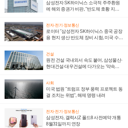
삼성전자 SK하이닉스 소극적 주주환원
에 해외 증권가 비판, "반도체 호황 지속
성 의문"
전자·전기·정보통신
로이터 "삼성전자 SK하이닉스 중국 공장
용 현지 생산 반도체 장비 시험, 미국 수출
통제 대비"
건설
원전 건설 국내외서 속도 붙어, 삼성물산·
현대건설·대우건설에 다가오는 '약속의
시간'
사회
미국 법원 "트럼프 정부 풍력 프로젝트 동
결 조치는 위법", 해제 명령 내려
전자·전기·정보통신
삼성전자, 갤럭시Z 폴드8 사전예약 개통
8월31일까지 연장