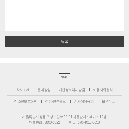
PC버전
회사소개
윤리강령
개인정보처리방침
이용자위원회
청소년보호정책
정정·반론보도
기사심의규정
불편신고
서울특별시 성동구 성수일로 39-34 서울숲더스페이스 12층
대표전화 : 1800-6522
팩스 : 070-4015-8658