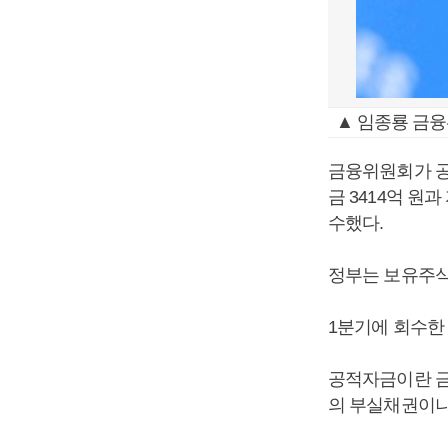
▲ 임종룡 금융
금융위원회가 공
금 3414억 원
수했다.
정부는 보유주식
1분기에 회수한
공적자금이란 금
의 부실채권이나