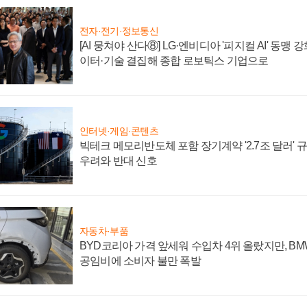
전자·전기·정보통신
[AI 뭉쳐야 산다⑧] LG·엔비디아 '피지컬 AI' 동맹 
이터·기술 결집해 종합 로보틱스 기업으로
인터넷·게임·콘텐츠
빅테크 메모리반도체 포함 장기계약 '2.7조 달러' 규모
우려와 반대 신호
자동차·부품
BYD코리아 가격 앞세워 수입차 4위 올랐지만, B
공임비에 소비자 불만 폭발