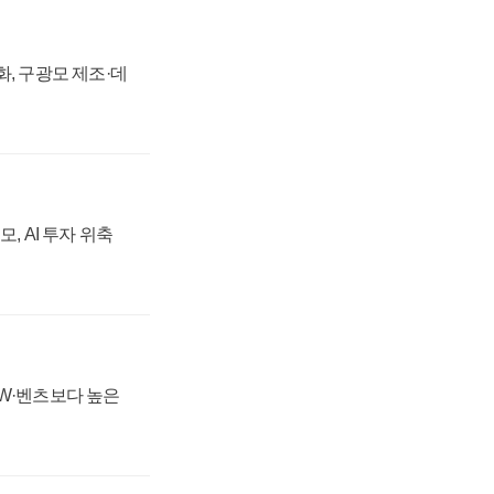
강화, 구광모 제조·데
, AI 투자 위축
MW·벤츠보다 높은