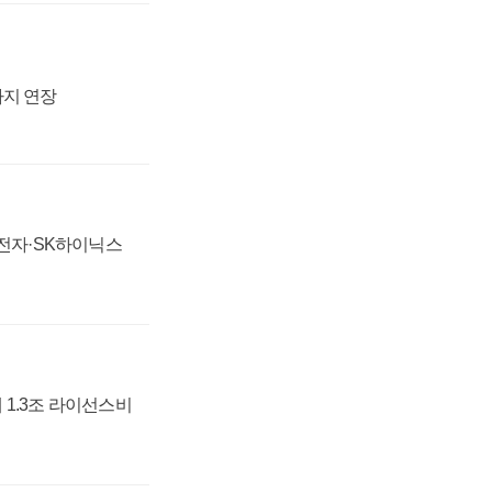
까지 연장
성전자·SK하이닉스
 1.3조 라이선스비