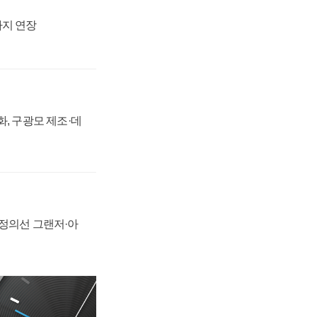
까지 연장
강화, 구광모 제조·데
 정의선 그랜저·아