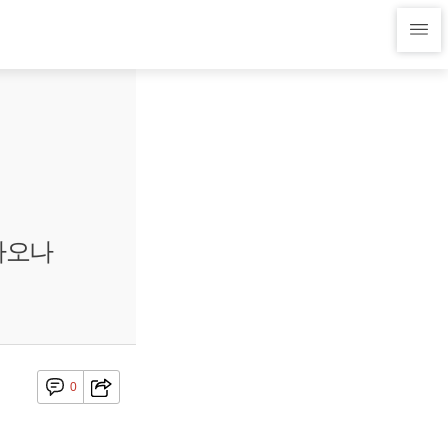
나오나
0