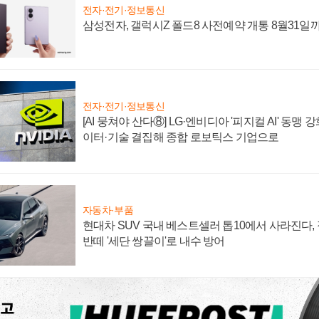
전자·전기·정보통신
삼성전자, 갤럭시Z 폴드8 사전예약 개통 8월31일
전자·전기·정보통신
[AI 뭉쳐야 산다⑧] LG·엔비디아 '피지컬 AI' 동맹 
이터·기술 결집해 종합 로보틱스 기업으로
자동차·부품
현대차 SUV 국내 베스트셀러 톱10에서 사라진다,
반떼 '세단 쌍끌이'로 내수 방어