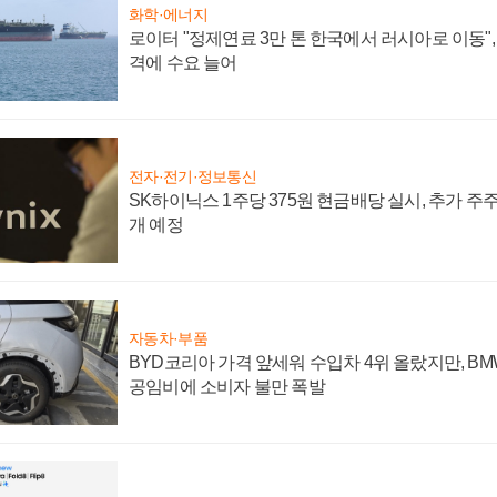
화학·에너지
로이터 "정제연료 3만 톤 한국에서 러시아로 이동"
격에 수요 늘어
전자·전기·정보통신
SK하이닉스 1주당 375원 현금배당 실시, 추가 주
개 예정
자동차·부품
BYD코리아 가격 앞세워 수입차 4위 올랐지만, B
공임비에 소비자 불만 폭발