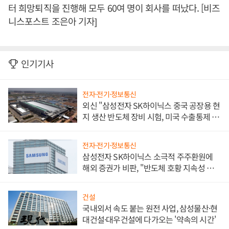
터 희망퇴직을 진행해 모두 60여 명이 회사를 떠났다. [비즈
니스포스트 조은아 기자]
인기기사
전자·전기·정보통신
외신 "삼성전자 SK하이닉스 중국 공장용 현
지 생산 반도체 장비 시험, 미국 수출통제 대
비"
전자·전기·정보통신
삼성전자 SK하이닉스 소극적 주주환원에
해외 증권가 비판, "반도체 호황 지속성 의
문"
건설
국내외서 속도 붙는 원전 사업, 삼성물산·현
대건설·대우건설에 다가오는 '약속의 시간'