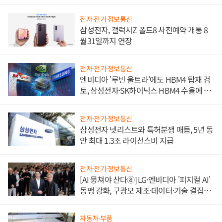
전자·전기·정보통신
삼성전자, 갤럭시Z 폴드8 사전예약 개통 8
월31일까지 연장
전자·전기·정보통신
엔비디아 '루빈 울트라'에도 HBM4 탑재 검
토, 삼성전자·SK하이닉스 HBM4 수율에 주
도권 갈린다
전자·전기·정보통신
삼성전자 넷리스트와 특허분쟁 매듭, 5년 동
안 최대 1.3조 라이선스비 지급
전자·전기·정보통신
[AI 뭉쳐야 산다⑧] LG·엔비디아 '피지컬 AI'
동맹 강화, 구광모 제조·데이터·기술 결집
해 종합 로보틱스 기업으로
자동차·부품