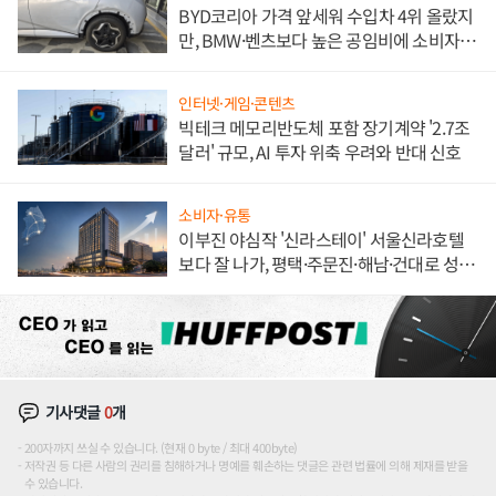
BYD코리아 가격 앞세워 수입차 4위 올랐지
만, BMW·벤츠보다 높은 공임비에 소비자
불만 폭발
인터넷·게임·콘텐츠
빅테크 메모리반도체 포함 장기계약 '2.7조
달러' 규모, AI 투자 위축 우려와 반대 신호
소비자·유통
이부진 야심작 '신라스테이' 서울신라호텔
보다 잘 나가, 평택·주문진·해남·건대로 성
장판 더 넓힌다
기사댓글
0
개
200자까지 쓰실 수 있습니다. (현재 0 byte / 최대 400byte)
저작권 등 다른 사람의 권리를 침해하거나 명예를 훼손하는 댓글은 관련 법률에 의해 제재를 받을
수 있습니다.