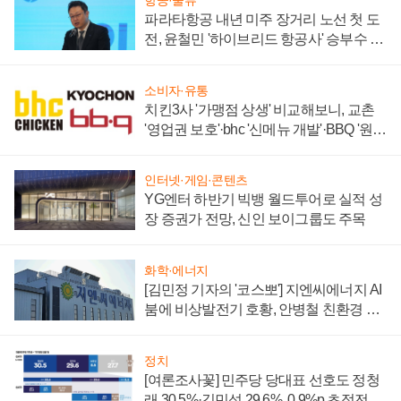
항공·물류
파라타항공 내년 미주 장거리 노선 첫 도
전, 윤철민 '하이브리드 항공사' 승부수 통
할까
소비자·유통
치킨3사 '가맹점 상생' 비교해보니, 교촌
'영업권 보호'·bhc '신메뉴 개발'·BBQ '원가
부담'
인터넷·게임·콘텐츠
YG엔터 하반기 빅뱅 월드투어로 실적 성
장 증권가 전망, 신인 보이그룹도 주목
화학·에너지
[김민정 기자의 '코스뽀'] 지엔씨에너지 AI
붐에 비상발전기 호황, 안병철 친환경 에
너지 발전전문기업 향한다
정치
[여론조사꽃] 민주당 당대표 선호도 정청
래 30.5%·김민석 29.6%, 0.9%p 초접전