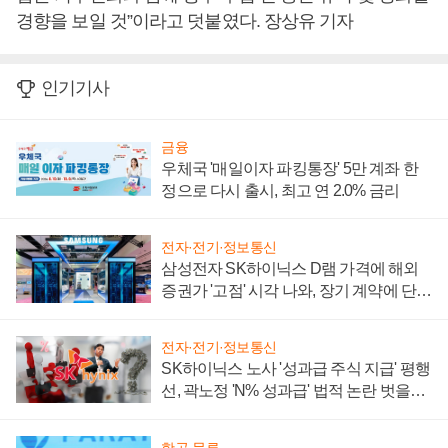
경향을 보일 것”이라고 덧붙였다. 장상유 기자
인기기사
금융
우체국 '매일이자 파킹통장' 5만 계좌 한
정으로 다시 출시, 최고 연 2.0% 금리
전자·전기·정보통신
삼성전자 SK하이닉스 D램 가격에 해외
증권가 '고점' 시각 나와, 장기 계약에 단점
부각
전자·전기·정보통신
SK하이닉스 노사 '성과급 주식 지급' 평행
선, 곽노정 'N% 성과급' 법적 논란 벗을지
주목