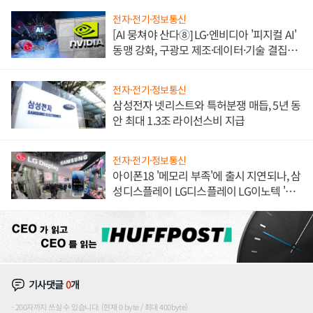
전자·전기·정보통신
[AI 뭉쳐야 산다⑧] LG·엔비디아 '피지컬 AI'
동맹 강화, 구광모 제조·데이터·기술 결집
해 종합 로보틱스 기업으로
전자·전기·정보통신
삼성전자 넷리스트와 특허분쟁 매듭, 5년 동
안 최대 1.3조 라이선스비 지급
전자·전기·정보통신
아이폰18 '메모리 부족'에 출시 지연되나, 삼
성디스플레이 LG디스플레이 LG이노텍 '탈
애플' 수익 다각화 속도
기사댓글
0
개
200자까지 쓰실 수 있습니다. (현재 0 byte / 최대 400byte)