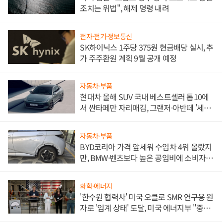
조치는 위법", 해제 명령 내려
전자·전기·정보통신
SK하이닉스 1주당 375원 현금배당 실시, 추
가 주주환원 계획 9월 공개 예정
자동차·부품
현대차 올해 SUV 국내 베스트셀러 톱10에
서 싼타페만 자리매김, 그랜저·아반떼 '세단
쌍끌이'로 내수 방어
자동차·부품
BYD코리아 가격 앞세워 수입차 4위 올랐지
만, BMW·벤츠보다 높은 공임비에 소비자
불만 폭발
화학·에너지
'한수원 협력사' 미국 오클로 SMR 연구용 원
자로 '임계 상태' 도달, 미국 에너지부 "중요
한 이정표"