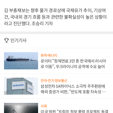
김 부총재보는 향후 물가 경로상에 국제유가 추이, 기상여
건, 국내외 경기 흐름 등과 관련한 불확실성이 높은 상황이
라고 진단했다. 조승리 기자
인기기사
화학·에너지
로이터 "정제연료 3만 톤 한국에서 러시아
로 이동", 우크라이나의 공격에 수요 늘어
전자·전기·정보통신
삼성전자 SK하이닉스 소극적 주주환원에
해외 증권가 비판, "반도체 호황 지속성 의
문"
사회
미국 법원 "트럼프 정부 풍력 프로젝트 동결