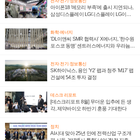
전자·전기·정보통신
아이폰18 '메모리 부족'에 출시 지연되나,
삼성디스플레이 LG디스플레이 LG이노
텍 '탈애플' 수익 다각화 속도
화학·에너지
'DL이앤씨 SMR 협력사' X에너지, '한수원
포스코 동맹' 센트러스에너지와 우라늄
계약 체결
전자·전기·정보통신
SK하이닉스, 용인 'Y2' 팹과 청주 'M17' 팹
건설에 54조 투자 결정
데스크 리포트
[데스크리포트 8월] 무더운 입추에 든 생
각, 제약바이오 하반기 훈풍 기대한다
정치
AI시대 맞아 25년 만에 전력산업 구조개