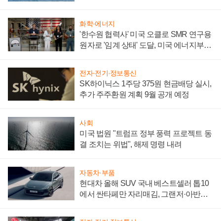
어
화학·에너지
'한수원 협력사' 미국 오클로 SMR 연구용
원자로 '임계 상태' 도달, 미국 에너지부
"중요한 이정표"
전자·전기·정보통신
SK하이닉스 1주당 375원 현금배당 실시,
추가 주주환원 계획 9월 공개 예정
사회
미국 법원 "트럼프 정부 풍력 프로젝트 동
결 조치는 위법", 해제 명령 내려
자동차·부품
현대차 올해 SUV 국내 베스트셀러 톱10
에서 싼타페만 자리매김, 그랜저·아반떼
'세단 쌍끌이'로 내수 방어