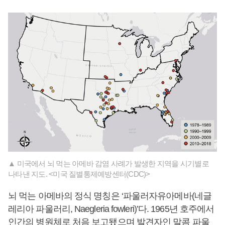
▲ 미국에서 뇌 먹는 아메바 감염 사례가 발생한 지역을 시기별로
나타낸 지도. <미국 질별통제예방센터(CDC)>
뇌 먹는 아메바의 정식 명칭은 ‘파울러자유아메바(네글
레리아 파울러리, Naegleria fowleri)’다. 1965년 호주에서
인간의 병원체로 처음 보고됐으며 발견자인 말콤 파울