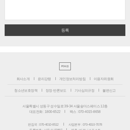
PC버전
회사소개
윤리강령
개인정보처리방침
이용자위원회
청소년보호정책
정정·반론보도
기사심의규정
불편신고
서울특별시 성동구 성수일로 39-34 서울숲더스페이스 12층
대표전화 : 1800-6522
팩스 : 070-4015-8658
편집국 : 070-4010-8512
사업본부 : 070-4010-7078
등록번호 : 서울 아 02897
제호 : 비즈니스포스트