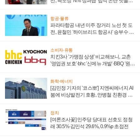
선, 곽노정 'N% 성과급' 법적 논란 벗을지
주목
항공·물류
파라타항공 내년 미주 장거리 노선 첫 도
전, 윤철민 '하이브리드 항공사' 승부수 통
할까
소비자·유통
치킨3사 '가맹점 상생' 비교해보니, 교촌
'영업권 보호'·bhc '신메뉴 개발'·BBQ '원가
부담'
화학·에너지
[김민정 기자의 '코스뽀'] 지엔씨에너지 AI
붐에 비상발전기 호황, 안병철 친환경 에
너지 발전전문기업 향한다
정치
[여론조사꽃] 민주당 당대표 선호도 정청
래 30.5%·김민석 29.6%, 0.9%p 초접전