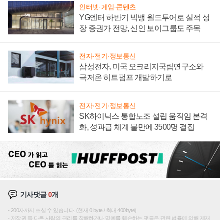
인터넷·게임·콘텐츠
YG엔터 하반기 빅뱅 월드투어로 실적 성
장 증권가 전망, 신인 보이그룹도 주목
전자·전기·정보통신
삼성전자, 미국 오크리지국립연구소와
극저온 히트펌프 개발하기로
전자·전기·정보통신
SK하이닉스 통합노조 설립 움직임 본격
화, 성과급 체계 불만에 3500명 결집
기사댓글
0
개
200자까지 쓰실 수 있습니다. (현재 0 byte / 최대 400byte)
저작권 등 다른 사람의 권리를 침해하거나 명예를 훼손하는 댓글은 관련 법률에 의해 제재