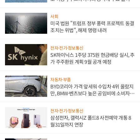
사회
미국 법원 "트럼프 정부 풍력 프로젝트 동결
조치는 위법", 해제 명령 내려
전자·전기·정보통신
SK하이닉스 1주당 375원 현금배당 실시, 추
가 주주환원 계획 9월 공개 예정
자동차·부품
BYD코리아 가격 앞세워 수입차 4위 올랐지
만, BMW·벤츠보다 높은 공임비에 소비자
불만 폭발
전자·전기·정보통신
삼성전자, 갤럭시Z 폴드8 사전예약 개통 8
월31일까지 연장