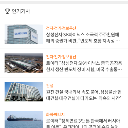
인기기사
전자·전기·정보통신
삼성전자 SK하이닉스 소극적 주주환원에
해외 증권가 비판, "반도체 호황 지속성 의
문"
전자·전기·정보통신
로이터 "삼성전자 SK하이닉스 중국 공장용
현지 생산 반도체 장비 시험, 미국 수출통제
대비"
건설
원전 건설 국내외서 속도 붙어, 삼성물산·현
대건설·대우건설에 다가오는 '약속의 시간'
화학·에너지
로이터 "정제연료 3만 톤 한국에서 러시아
로 이동", 우크라이나의 공격에 수요 늘어