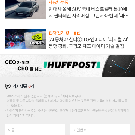
자동차·부품
현대차 올해 SUV 국내 베스트셀러 톱10에
서 싼타페만 자리매김, 그랜저·아반떼 '세단
쌍끌이'로 내수 방어
전자·전기·정보통신
[AI 뭉쳐야 산다⑧] LG·엔비디아 '피지컬 AI'
동맹 강화, 구광모 제조·데이터·기술 결집
해 종합 로보틱스 기업으로
기사댓글
0
개
200자까지 쓰실 수 있습니다. (현재 0 byte / 최대 400byte)
저작권 등 다른 사람의 권리를 침해하거나 명예를 훼손하는 댓글은 관련 법률에 의해 제재를 받을
수 있습니다.
타인에게 불쾌감을 주는 욕설 등 비하하는 단어가 내용에 포함되거나 인신공격성 글은 관리자의 판
단에 의해 삭제 합니다.