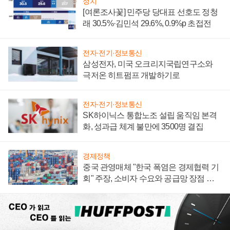
정치
[여론조사꽃] 민주당 당대표 선호도 정청
래 30.5%·김민석 29.6%, 0.9%p 초접전
전자·전기·정보통신
삼성전자, 미국 오크리지국립연구소와
극저온 히트펌프 개발하기로
전자·전기·정보통신
SK하이닉스 통합노조 설립 움직임 본격
화, 성과급 체계 불만에 3500명 결집
경제정책
중국 관영매체 "한국 폭염은 경제협력 기
회" 주장, 소비자 수요와 공급망 장점 강
조