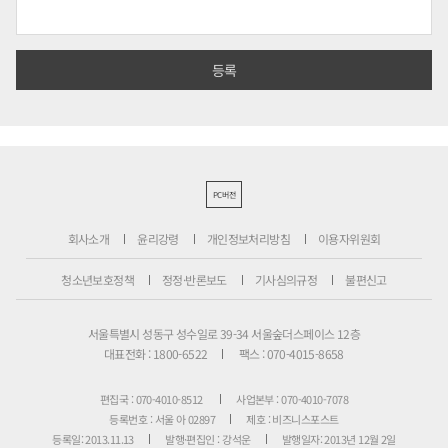
PC버전
회사소개
윤리강령
개인정보처리방침
이용자위원회
청소년보호정책
정정·반론보도
기사심의규정
불편신고
서울특별시 성동구 성수일로 39-34 서울숲더스페이스 12층
대표전화 : 1800-6522
팩스 : 070-4015-8658
편집국 : 070-4010-8512
사업본부 : 070-4010-7078
등록번호 : 서울 아 02897
제호 : 비즈니스포스트
등록일: 2013.11.13
발행·편집인 : 강석운
발행일자: 2013년 12월 2일