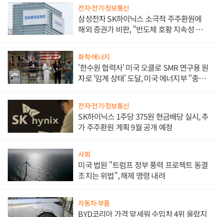
전자·전기·정보통신
삼성전자 SK하이닉스 소극적 주주환원에
해외 증권가 비판, "반도체 호황 지속성 의
문"
화학·에너지
'한수원 협력사' 미국 오클로 SMR 연구용 원
자로 '임계 상태' 도달, 미국 에너지부 "중요
한 이정표"
전자·전기·정보통신
SK하이닉스 1주당 375원 현금배당 실시, 추
가 주주환원 계획 9월 공개 예정
사회
미국 법원 "트럼프 정부 풍력 프로젝트 동결
조치는 위법", 해제 명령 내려
자동차·부품
BYD코리아 가격 앞세워 수입차 4위 올랐지