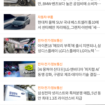
만, BMW·벤츠보다 높은 공임비에 소비자
불만 폭발
자동차·부품
현대차 올해 SUV 국내 베스트셀러 톱10에
서 싼타페만 자리매김, 그랜저·아반떼 '세단
쌍끌이'로 내수 방어
전자·전기·정보통신
아이폰18 '메모리 부족'에 출시 지연되나, 삼
성디스플레이 LG디스플레이 LG이노텍 '탈
애플' 수익 다각화 속도
전자·전기·정보통신
[AI 뭉쳐야 산다⑧] LG·엔비디아 '피지컬 AI'
동맹 강화, 구광모 제조·데이터·기술 결집
해 종합 로보틱스 기업으로
전자·전기·정보통신
삼성전자 넷리스트와 특허분쟁 매듭, 5년 동
안 최대 1.3조 라이선스비 지급