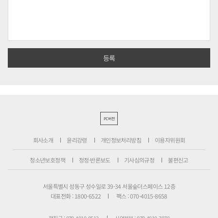
PC버전
회사소개
윤리강령
개인정보처리방침
이용자위원회
청소년보호정책
정정·반론보도
기사심의규정
불편신고
서울특별시 성동구 성수일로 39-34 서울숲더스페이스 12층
대표전화 : 1800-6522
팩스 : 070-4015-8658