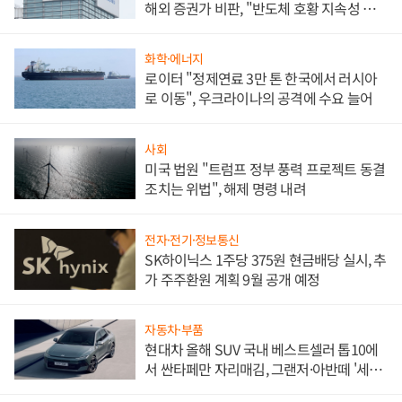
해외 증권가 비판, "반도체 호황 지속성 의
문"
화학·에너지
로이터 "정제연료 3만 톤 한국에서 러시아
로 이동", 우크라이나의 공격에 수요 늘어
사회
미국 법원 "트럼프 정부 풍력 프로젝트 동결
조치는 위법", 해제 명령 내려
전자·전기·정보통신
SK하이닉스 1주당 375원 현금배당 실시, 추
가 주주환원 계획 9월 공개 예정
자동차·부품
현대차 올해 SUV 국내 베스트셀러 톱10에
서 싼타페만 자리매김, 그랜저·아반떼 '세단
쌍끌이'로 내수 방어