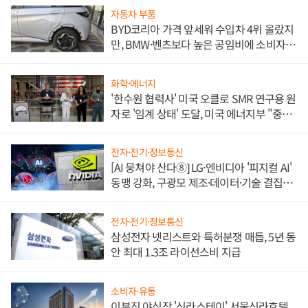
자동차·부품
BYD코리아 가격 앞세워 수입차 4위 올랐지
만, BMW·벤츠보다 높은 공임비에 소비자
불만 폭발
화학·에너지
'한수원 협력사' 미국 오클로 SMR 연구용 원
자로 '임계 상태' 도달, 미국 에너지부 "중요
한 이정표"
전자·전기·정보통신
[AI 뭉쳐야 산다⑧] LG·엔비디아 '피지컬 AI'
동맹 강화, 구광모 제조·데이터·기술 결집
해 종합 로보틱스 기업으로
전자·전기·정보통신
삼성전자 넷리스트와 특허분쟁 매듭, 5년 동
안 최대 1.3조 라이선스비 지급
소비자·유통
이부진 야심작 '신라스테이' 서울신라호텔