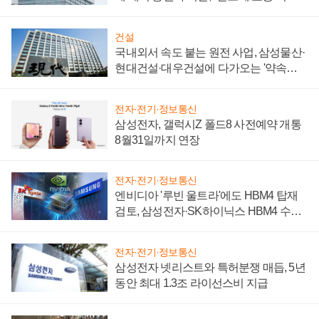
성 의문"
건설
국내외서 속도 붙는 원전 사업, 삼성물산·
현대건설·대우건설에 다가오는 '약속의
시간'
전자·전기·정보통신
삼성전자, 갤럭시Z 폴드8 사전예약 개통
8월31일까지 연장
전자·전기·정보통신
엔비디아 '루빈 울트라'에도 HBM4 탑재
검토, 삼성전자·SK하이닉스 HBM4 수율
에 주도권 갈린다
전자·전기·정보통신
삼성전자 넷리스트와 특허분쟁 매듭, 5년
동안 최대 1.3조 라이선스비 지급