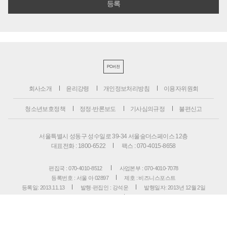
PC버전
회사소개
윤리강령
개인정보처리방침
이용자위원회
청소년보호정책
정정·반론보도
기사심의규정
불편신고
서울특별시 성동구 성수일로 39-34 서울숲더스페이스 12층
대표전화 : 1800-6522
팩스 : 070-4015-8658
편집국 : 070-4010-8512
사업본부 : 070-4010-7078
등록번호 : 서울 아 02897
제호 : 비즈니스포스트
등록일: 2013.11.13
발행·편집인 : 강석운
발행일자: 2013년 12월 2일
청소년보호책임자 : 강석운
ISSN : 2636-171X
Copyright ⓒ
B
USINESSPOST
. All rights reserved.