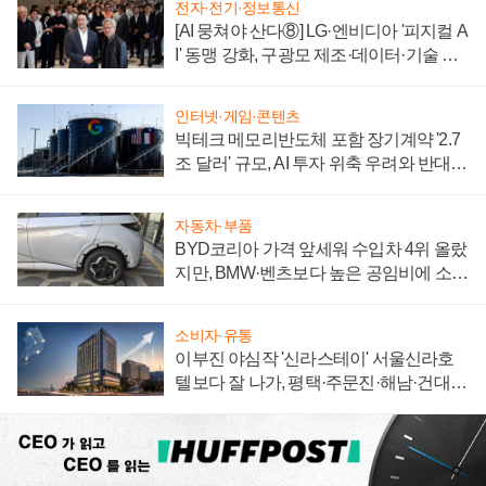
전자·전기·정보통신
[AI 뭉쳐야 산다⑧] LG·엔비디아 '피지컬 A
I' 동맹 강화, 구광모 제조·데이터·기술 결
집해 종합 로보틱스 기업으로
인터넷·게임·콘텐츠
빅테크 메모리반도체 포함 장기계약 '2.7
조 달러' 규모, AI 투자 위축 우려와 반대
신호
자동차·부품
BYD코리아 가격 앞세워 수입차 4위 올랐
지만, BMW·벤츠보다 높은 공임비에 소비
자 불만 폭발
소비자·유통
이부진 야심작 '신라스테이' 서울신라호
텔보다 잘 나가, 평택·주문진·해남·건대로
성장판 더 넓힌다