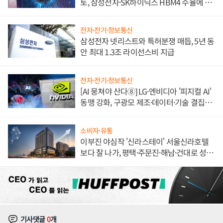
토, 삼성전자·SK하이닉스 HBM4 수율에 주
도권 갈린다
전자·전기·정보통신
삼성전자 넷리스트와 특허분쟁 매듭, 5년 동
안 최대 1.3조 라이선스비 지급
전자·전기·정보통신
[AI 뭉쳐야 산다⑧] LG·엔비디아 '피지컬 AI'
동맹 강화, 구광모 제조·데이터·기술 결집
해 종합 로보틱스 기업으로
소비자·유통
이부진 야심작 '신라스테이' 서울신라호텔
보다 잘 나가, 평택·주문진·해남·건대로 성
장판 더 넓힌다
기사댓글
0
개