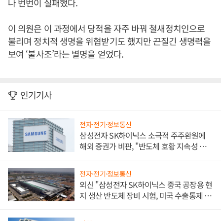
나 번번이 실패했다.
이 의원은 이 과정에서 당적을 자주 바꿔 철새정치인으로
불리며 정치적 생명을 위협받기도 했지만 끈질긴 생명력을
보여 ‘불사조’라는 별명을 얻었다.
인기기사
전자·전기·정보통신
삼성전자 SK하이닉스 소극적 주주환원에
해외 증권가 비판, "반도체 호황 지속성 의
문"
전자·전기·정보통신
외신 "삼성전자 SK하이닉스 중국 공장용 현
지 생산 반도체 장비 시험, 미국 수출통제 대
비"