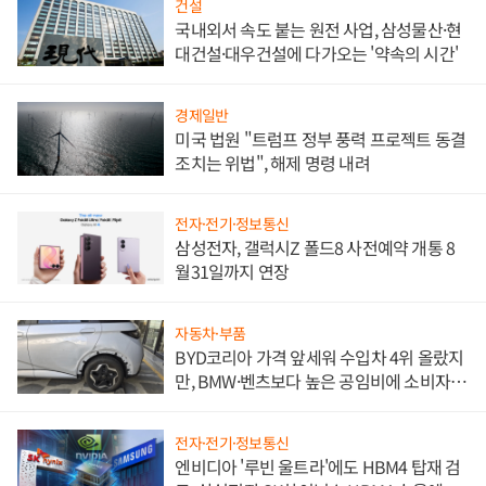
건설
국내외서 속도 붙는 원전 사업, 삼성물산·현
대건설·대우건설에 다가오는 '약속의 시간'
경제일반
미국 법원 "트럼프 정부 풍력 프로젝트 동결
조치는 위법", 해제 명령 내려
전자·전기·정보통신
삼성전자, 갤럭시Z 폴드8 사전예약 개통 8
월31일까지 연장
자동차·부품
BYD코리아 가격 앞세워 수입차 4위 올랐지
만, BMW·벤츠보다 높은 공임비에 소비자
불만 폭발
전자·전기·정보통신
엔비디아 '루빈 울트라'에도 HBM4 탑재 검