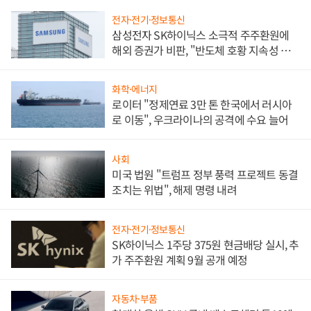
전자·전기·정보통신
삼성전자 SK하이닉스 소극적 주주환원에
해외 증권가 비판, "반도체 호황 지속성 의
문"
화학·에너지
로이터 "정제연료 3만 톤 한국에서 러시아
로 이동", 우크라이나의 공격에 수요 늘어
사회
미국 법원 "트럼프 정부 풍력 프로젝트 동결
조치는 위법", 해제 명령 내려
전자·전기·정보통신
SK하이닉스 1주당 375원 현금배당 실시, 추
가 주주환원 계획 9월 공개 예정
자동차·부품