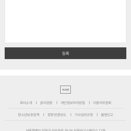
PC버전
회사소개
윤리강령
개인정보처리방침
이용자위원회
청소년보호정책
정정·반론보도
기사심의규정
불편신고
서울특별시 성동구 성수일로 39-34 서울숲더스페이스 12층