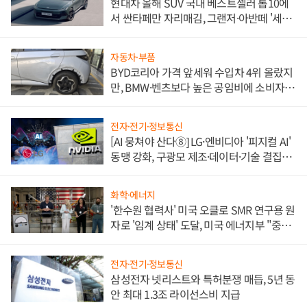
현대차 올해 SUV 국내 베스트셀러 톱10에
서 싼타페만 자리매김, 그랜저·아반떼 '세단
쌍끌이'로 내수 방어
자동차·부품
BYD코리아 가격 앞세워 수입차 4위 올랐지
만, BMW·벤츠보다 높은 공임비에 소비자
불만 폭발
전자·전기·정보통신
[AI 뭉쳐야 산다⑧] LG·엔비디아 '피지컬 AI'
동맹 강화, 구광모 제조·데이터·기술 결집
해 종합 로보틱스 기업으로
화학·에너지
'한수원 협력사' 미국 오클로 SMR 연구용 원
자로 '임계 상태' 도달, 미국 에너지부 "중요
한 이정표"
전자·전기·정보통신
삼성전자 넷리스트와 특허분쟁 매듭, 5년 동
안 최대 1.3조 라이선스비 지급