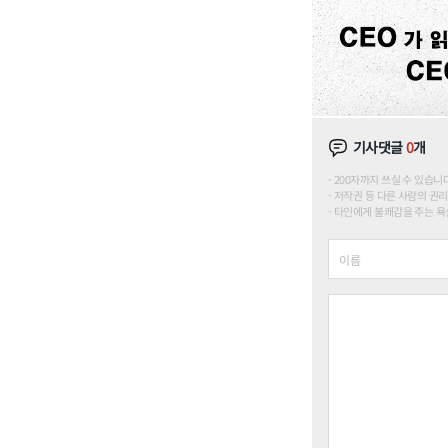
기사댓글
0
개
200자까지 쓰실 수 있습니다. (
저작권 등 다른 사람의 권리
타인에게 불쾌감을 주는 욕설