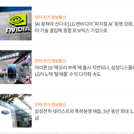
전자·전기·정보통신
[AI 뭉쳐야 산다⑧] LG·엔비디아 '피지컬 AI' 동맹 강
터·기술 결집해 종합 로보틱스 기업으로
전자·전기·정보통신
아이폰18 '메모리 부족'에 출시 지연되나, 삼성디스
LG이노텍 '탈애플' 수익 다각화 속도
전자·전기·정보통신
삼성전자 넷리스트와 특허분쟁 매듭, 5년 동안 최대 1
급