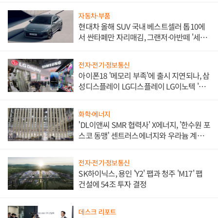
자동차·부품
현대차 올해 SUV 국내 베스트셀러 톱10에
서 싼타페만 자리매김, 그랜저·아반떼 '세단
쌍끌이'로 내수 방어
전자·전기·정보통신
아이폰18 '메모리 부족'에 출시 지연되나, 삼
성디스플레이 LG디스플레이 LG이노텍 '탈
애플' 수익 다각화 속도
화학·에너지
'DL이앤씨 SMR 협력사' X에너지, '한수원 포
스코 동맹' 센트러스에너지와 우라늄 계약
체결
전자·전기·정보통신
SK하이닉스, 용인 'Y2' 팹과 청주 'M17' 팹
건설에 54조 투자 결정
데스크 리포트