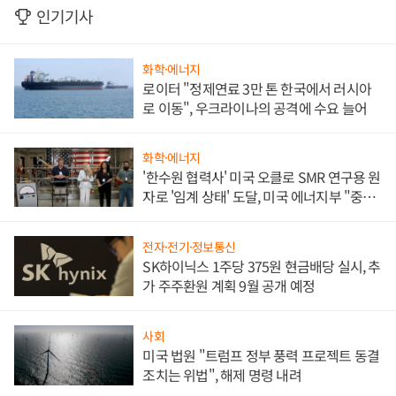
인기기사
화학·에너지
로이터 "정제연료 3만 톤 한국에서 러시아
로 이동", 우크라이나의 공격에 수요 늘어
화학·에너지
'한수원 협력사' 미국 오클로 SMR 연구용 원
자로 '임계 상태' 도달, 미국 에너지부 "중요
한 이정표"
전자·전기·정보통신
SK하이닉스 1주당 375원 현금배당 실시, 추
가 주주환원 계획 9월 공개 예정
사회
미국 법원 "트럼프 정부 풍력 프로젝트 동결
조치는 위법", 해제 명령 내려