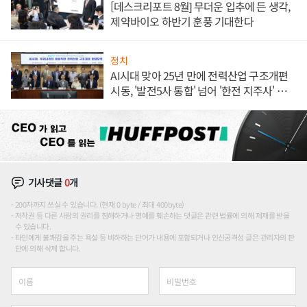
[데스크리포트 8월] 무더운 입추에 든 생각,
제약바이오 하반기 훈풍 기대한다
정치
AI시대 맞아 25년 만에 전력산업 구조개편
시동, '발전5사 통합' 넘어 '한전 지주사' 재편
론도
기사댓글
0
개
200자까지 쓰실 수 있습니다. (현재 0 byte / 최대 400byte)
저작권 등 다른 사람의 권리를 침해하거나 명예를 훼손하는 댓글은 관련 법률에 의해 제재를 받을
수 있습니다.
타인에게 불쾌감을 주는 욕설 등 비하하는 단어가 내용에 포함되거나 인신공격성 글은 관리자의 판
단에 의해 삭제 합니다.