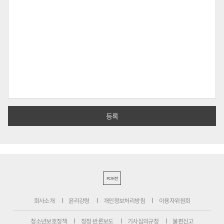
PC버전
회사소개
윤리강령
개인정보처리방침
이용자위원회
청소년보호정책
정정·반론보도
기사심의규정
불편신고