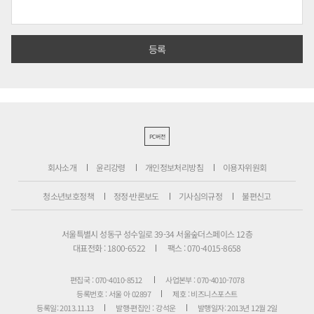
PC버전
회사소개
윤리강령
개인정보처리방침
이용자위원회
청소년보호정책
정정·반론보도
기사심의규정
불편신고
서울특별시 성동구 성수일로 39-34 서울숲더스페이스 12층
대표전화 : 1800-6522
팩스 : 070-4015-8658
편집국 : 070-4010-8512
사업본부 : 070-4010-7078
등록번호 : 서울 아 02897
제호 : 비즈니스포스트
등록일: 2013.11.13
발행·편집인 : 강석운
발행일자: 2013년 12월 2일