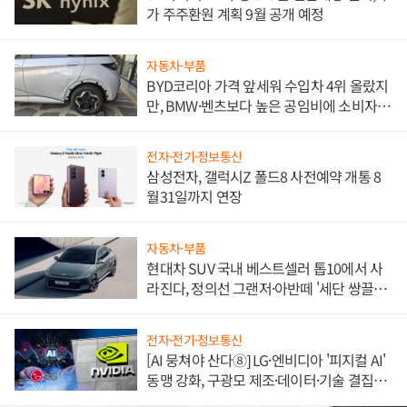
가 주주환원 계획 9월 공개 예정
자동차·부품
BYD코리아 가격 앞세워 수입차 4위 올랐지
만, BMW·벤츠보다 높은 공임비에 소비자
불만 폭발
전자·전기·정보통신
삼성전자, 갤럭시Z 폴드8 사전예약 개통 8
월31일까지 연장
자동차·부품
현대차 SUV 국내 베스트셀러 톱10에서 사
라진다, 정의선 그랜저·아반떼 '세단 쌍끌
이'로 내수 방어
전자·전기·정보통신
[AI 뭉쳐야 산다⑧] LG·엔비디아 '피지컬 AI'
동맹 강화, 구광모 제조·데이터·기술 결집
해 종합 로보틱스 기업으로