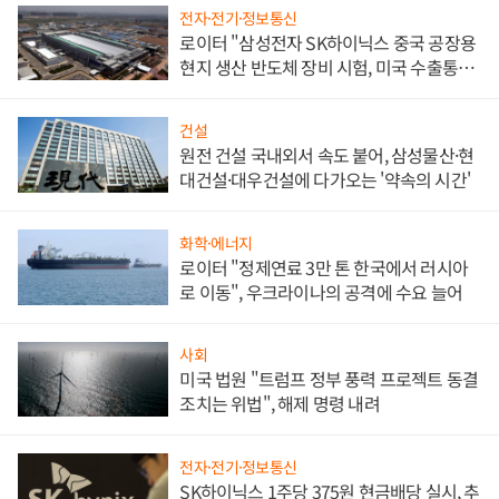
전자·전기·정보통신
로이터 "삼성전자 SK하이닉스 중국 공장용
현지 생산 반도체 장비 시험, 미국 수출통제
대비"
건설
원전 건설 국내외서 속도 붙어, 삼성물산·현
대건설·대우건설에 다가오는 '약속의 시간'
화학·에너지
로이터 "정제연료 3만 톤 한국에서 러시아
로 이동", 우크라이나의 공격에 수요 늘어
사회
미국 법원 "트럼프 정부 풍력 프로젝트 동결
조치는 위법", 해제 명령 내려
전자·전기·정보통신
SK하이닉스 1주당 375원 현금배당 실시, 추