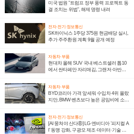
미국 법원 "트럼프 정부 풍력 프로젝트 동
결 조치는 위법", 해제 명령 내려
전자·전기·정보통신
SK하이닉스 1주당 375원 현금배당 실시,
추가 주주환원 계획 9월 공개 예정
자동차·부품
현대차 올해 SUV 국내 베스트셀러 톱10
에서 싼타페만 자리매김, 그랜저·아반떼
'세단 쌍끌이'로 내수 방어
자동차·부품
BYD코리아 가격 앞세워 수입차 4위 올랐
지만, BMW·벤츠보다 높은 공임비에 소비
자 불만 폭발
전자·전기·정보통신
[AI 뭉쳐야 산다⑧] LG·엔비디아 '피지컬 A
I' 동맹 강화, 구광모 제조·데이터·기술 결