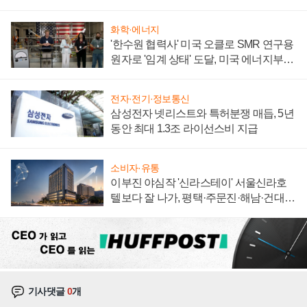
집해 종합 로보틱스 기업으로
화학·에너지
'한수원 협력사' 미국 오클로 SMR 연구용
원자로 '임계 상태' 도달, 미국 에너지부
"중요한 이정표"
전자·전기·정보통신
삼성전자 넷리스트와 특허분쟁 매듭, 5년
동안 최대 1.3조 라이선스비 지급
소비자·유통
이부진 야심작 '신라스테이' 서울신라호
텔보다 잘 나가, 평택·주문진·해남·건대로
성장판 더 넓힌다
기사댓글
0
개