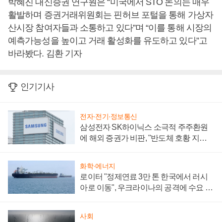
박혜진 대신증권 연구원은 “미국에서 STO 논의는 매우
활발하며 증권거래위원회는 핀허브 포털을 통해 가상자
산시장 참여자들과 소통하고 있다”며 “이를 통해 시장의
예측가능성을 높이고 거래 활성화를 유도하고 있다”고
바라봤다. 김환 기자
인기기사
전자·전기·정보통신
삼성전자 SK하이닉스 소극적 주주환원
에 해외 증권가 비판, "반도체 호황 지속
성 의문"
화학·에너지
로이터 "정제연료 3만 톤 한국에서 러시
아로 이동", 우크라이나의 공격에 수요 늘
어
사회