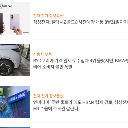
전자·전기·정보통신
삼성전자, 갤럭시Z 폴드8 사전예약 개통 8월31일까
자동차·부품
BYD코리아 가격 앞세워 수입차 4위 올랐지만, BMW
비에 소비자 불만 폭발
전자·전기·정보통신
엔비디아 '루빈 울트라'에도 HBM4 탑재 검토, 삼성전
M4 수율에 주도권 갈린다