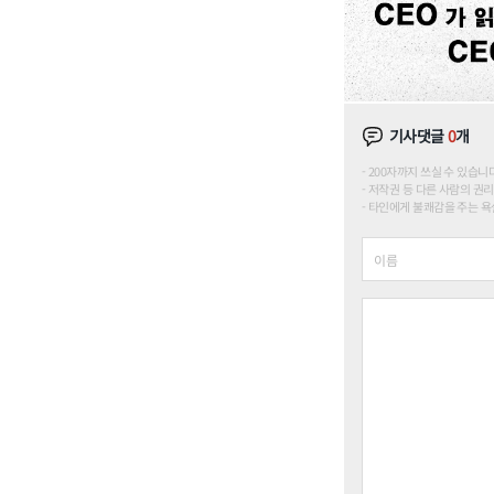
기사댓글
0
개
200자까지 쓰실 수 있습니다. (
저작권 등 다른 사람의 권리
타인에게 불쾌감을 주는 욕설