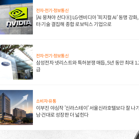
전자·전기·정보통신
[AI 뭉쳐야 산다⑧] LG·엔비디아 '피지컬 AI' 동맹 강
터·기술 결집해 종합 로보틱스 기업으로
전자·전기·정보통신
삼성전자 넷리스트와 특허분쟁 매듭, 5년 동안 최대 1
급
소비자·유통
이부진 야심작 '신라스테이' 서울신라호텔보다 잘 나가
남·건대로 성장판 더 넓힌다