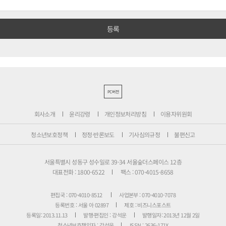
PC버전
회사소개
윤리강령
개인정보처리방침
이용자위원회
청소년보호정책
정정·반론보도
기사심의규정
불편신고
서울특별시 성동구 성수일로 39-34 서울숲더스페이스 12층
대표전화 : 1800-6522
팩스 : 070-4015-8658
편집국 : 070-4010-8512
사업본부 : 070-4010-7078
등록번호 : 서울 아 02897
제호 : 비즈니스포스트
등록일: 2013.11.13
발행·편집인 : 강석운
발행일자: 2013년 12월 2일
청소년보호책임자 : 강석운
ISSN : 2636-171X