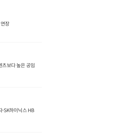
지 연장
·벤츠보다 높은 공임
자·SK하이닉스 HB