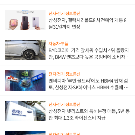
전자·전기·정보통신
삼성전자, 갤럭시Z 폴드8 사전예약 개통 8
월31일까지 연장
자동차·부품
BYD코리아 가격 앞세워 수입차 4위 올랐지
만, BMW·벤츠보다 높은 공임비에 소비자
불만 폭발
전자·전기·정보통신
엔비디아 '루빈 울트라'에도 HBM4 탑재 검
토, 삼성전자·SK하이닉스 HBM4 수율에 주
도권 갈린다
전자·전기·정보통신
삼성전자 넷리스트와 특허분쟁 매듭, 5년 동
안 최대 1.3조 라이선스비 지급
전자·전기·정보통신