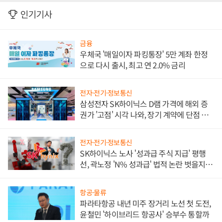
인기기사
금융
우체국 '매일이자 파킹통장' 5만 계좌 한정
으로 다시 출시, 최고 연 2.0% 금리
전자·전기·정보통신
삼성전자 SK하이닉스 D램 가격에 해외 증
권가 '고점' 시각 나와, 장기 계약에 단점 부
각
전자·전기·정보통신
SK하이닉스 노사 '성과급 주식 지급' 평행
선, 곽노정 'N% 성과급' 법적 논란 벗을지 주
목
항공·물류
파라타항공 내년 미주 장거리 노선 첫 도전,
윤철민 '하이브리드 항공사' 승부수 통할까