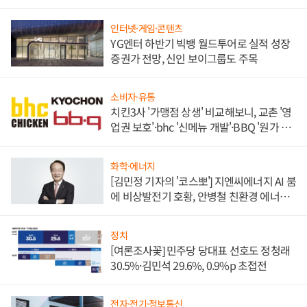
인터넷·게임·콘텐츠
YG엔터 하반기 빅뱅 월드투어로 실적 성장
증권가 전망, 신인 보이그룹도 주목
소비자·유통
치킨3사 '가맹점 상생' 비교해보니, 교촌 '영
업권 보호'·bhc '신메뉴 개발'·BBQ '원가 부
담'
화학·에너지
[김민정 기자의 '코스뽀'] 지엔씨에너지 AI 붐
에 비상발전기 호황, 안병철 친환경 에너지
발전전문기업 향한다
정치
[여론조사꽃] 민주당 당대표 선호도 정청래
30.5%·김민석 29.6%, 0.9%p 초접전
전자·전기·정보통신