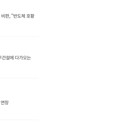
비판, "반도체 호황
대우건설에 다가오는
지 연장