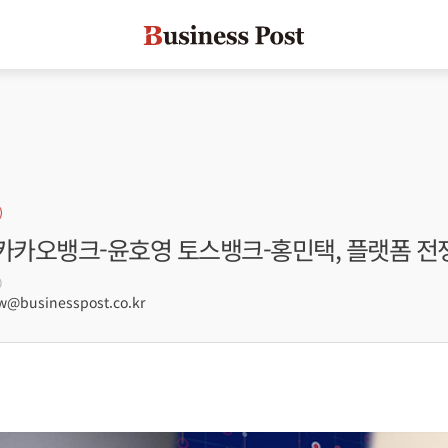
] 카카오뱅크-윤호영 토스뱅크-홍민택, 플랫폼 전
0
@businesspost.co.kr