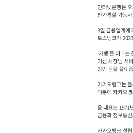
인터넷은행은 오프
판가름할 가늠자
3일 금융업계에 
토스뱅크가 202
'카뱅'을 이끄는
어선 사장님 서비
방안 등을 플랫폼
카카오뱅크는 올해
덕분에 카카오뱅
윤 대표는 197
금융과 정보통신기
카카오뱅크 설립 