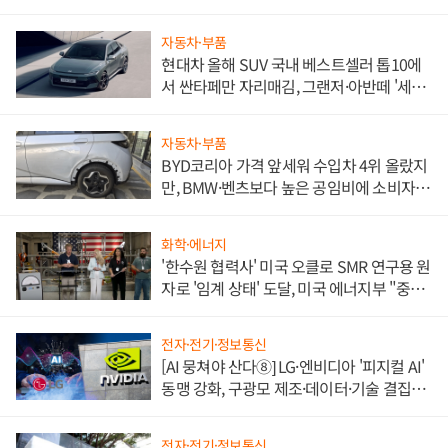
자동차·부품
현대차 올해 SUV 국내 베스트셀러 톱10에
서 싼타페만 자리매김, 그랜저·아반떼 '세단
쌍끌이'로 내수 방어
자동차·부품
BYD코리아 가격 앞세워 수입차 4위 올랐지
만, BMW·벤츠보다 높은 공임비에 소비자
불만 폭발
화학·에너지
'한수원 협력사' 미국 오클로 SMR 연구용 원
자로 '임계 상태' 도달, 미국 에너지부 "중요
한 이정표"
전자·전기·정보통신
[AI 뭉쳐야 산다⑧] LG·엔비디아 '피지컬 AI'
동맹 강화, 구광모 제조·데이터·기술 결집
해 종합 로보틱스 기업으로
전자·전기·정보통신