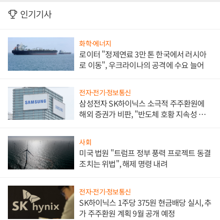
인기기사
화학·에너지
로이터 "정제연료 3만 톤 한국에서 러시아
로 이동", 우크라이나의 공격에 수요 늘어
전자·전기·정보통신
삼성전자 SK하이닉스 소극적 주주환원에
해외 증권가 비판, "반도체 호황 지속성 의
문"
사회
미국 법원 "트럼프 정부 풍력 프로젝트 동결
조치는 위법", 해제 명령 내려
전자·전기·정보통신
SK하이닉스 1주당 375원 현금배당 실시, 추
가 주주환원 계획 9월 공개 예정