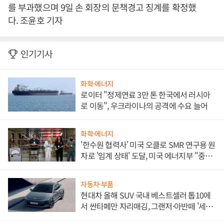
를 부과했으며 9일 손 회장의 문책경고 징계를 확정했
다. 조윤호 기자
인기기사
화학·에너지
로이터 "정제연료 3만 톤 한국에서 러시아
로 이동", 우크라이나의 공격에 수요 늘어
화학·에너지
'한수원 협력사' 미국 오클로 SMR 연구용 원
자로 '임계 상태' 도달, 미국 에너지부 "중요
한 이정표"
자동차·부품
현대차 올해 SUV 국내 베스트셀러 톱10에
서 싼타페만 자리매김, 그랜저·아반떼 '세단
쌍끌이'로 내수 방어