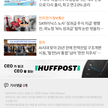
으로 다시 출시, 최고 연 2.0% 금리
전자·전기·정보통신
SK하이닉스 노사 '성과급 주식 지급' 평행
선, 곽노정 'N% 성과급' 법적 논란 벗을지 주
목
정치
AI시대 맞아 25년 만에 전력산업 구조개편
시동, '발전5사 통합' 넘어 '한전 지주사' 재편
론도
기사댓글
0
개
200자까지 쓰실 수 있습니다. (현재 0 byte / 최대 400byte)
저작권 등 다른 사람의 권리를 침해하거나 명예를 훼손하는 댓글은 관련 법률에 의해 제재를 받을
수 있습니다.
타인에게 불쾌감을 주는 욕설 등 비하하는 단어가 내용에 포함되거나 인신공격성 글은 관리자의 판