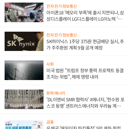
전자·전기·정보통신
아이폰18 '메모리 부족'에 출시 지연되나, 삼
성디스플레이 LG디스플레이 LG이노텍 '탈
애플' 수익 다각화 속도
전자·전기·정보통신
SK하이닉스 1주당 375원 현금배당 실시, 추
가 주주환원 계획 9월 공개 예정
사회
미국 법원 "트럼프 정부 풍력 프로젝트 동결
조치는 위법", 해제 명령 내려
화학·에너지
'DL이앤씨 SMR 협력사' X에너지, '한수원 포
스코 동맹' 센트러스에너지와 우라늄 계약
체결
금융
우체국 '매일이자 파킹통장' 5만 계좌 한정