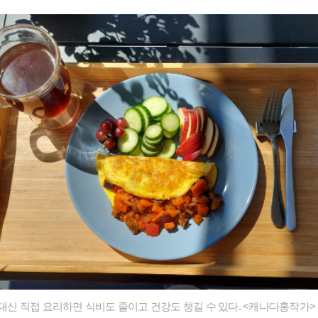
 대신 직접 요리하면 식비도 줄이고 건강도 챙길 수 있다. <캐나다홍작가>