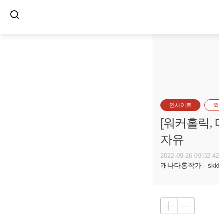
인사이트
외
[워커홀릭,
자유
2022-09-26 09:02:4
캐나다홍작가 - skkh