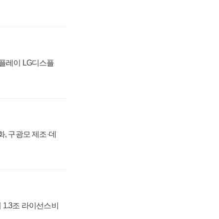
스플레이 LG디스플
강화, 구광모 제조·데
 1.3조 라이선스비