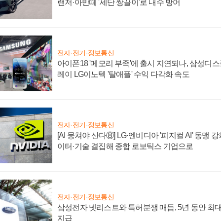
랜저·아반떼 '세단 쌍끌이'로 내수 방어
전자·전기·정보통신
아이폰18 '메모리 부족'에 출시 지연되나, 삼성디
레이 LG이노텍 '탈애플' 수익 다각화 속도
전자·전기·정보통신
[AI 뭉쳐야 산다⑧] LG·엔비디아 '피지컬 AI' 동맹 
이터·기술 결집해 종합 로보틱스 기업으로
전자·전기·정보통신
삼성전자 넷리스트와 특허분쟁 매듭, 5년 동안 최대
지급