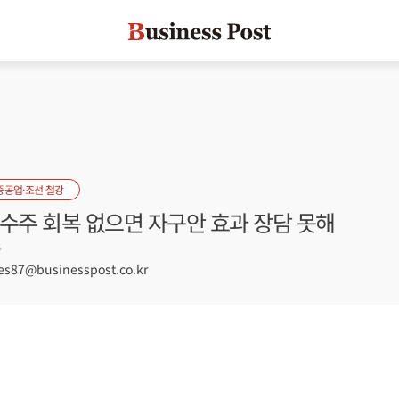
중공업·조선·철강
수주 회복 없으면 자구안 효과 장담 못해
7
s87@businesspost.co.kr