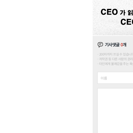
기사댓글
0
개
200자까지 쓰실 수 있습니다. (
저작권 등 다른 사람의 권리
타인에게 불쾌감을 주는 욕설