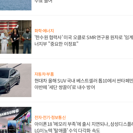
수요 늘어
화학·에너지
'한수원 협력사' 미국 오클로 SMR 연구용 원자로 '임계 
너지부 "중요한 이정표"
자동차·부품
현대차 올해 SUV 국내 베스트셀러 톱10에서 싼타페만
아반떼 '세단 쌍끌이'로 내수 방어
전자·전기·정보통신
아이폰18 '메모리 부족'에 출시 지연되나, 삼성디스
LG이노텍 '탈애플' 수익 다각화 속도