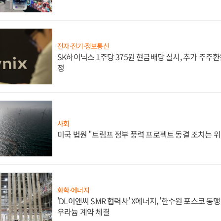
전자·전기·정보통신
SK하이닉스 1주당 375원 현금배당 실시, 추가 주주환
정
사회
미국 법원 "트럼프 정부 풍력 프로젝트 동결 조치는 위
화학·에너지
'DL이앤씨 SMR 협력사' X에너지, '한수원 포스코 
우라늄 계약 체결