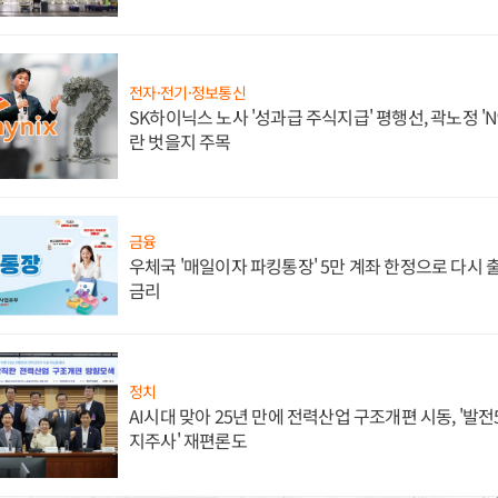
전자·전기·정보통신
SK하이닉스 노사 '성과급 주식지급' 평행선, 곽노정 'N
란 벗을지 주목
금융
우체국 '매일이자 파킹통장' 5만 계좌 한정으로 다시 출시
금리
정치
AI시대 맞아 25년 만에 전력산업 구조개편 시동, '발전5
지주사' 재편론도