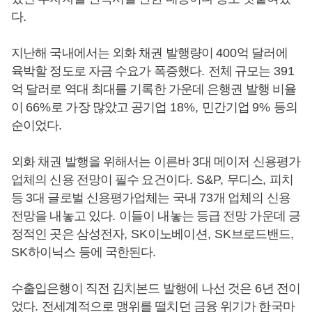
다
.
지난해 국내에서는 외화 채권 발행량이
400
억 달러에
육박할 정도로 자금 수요가 폭증했다
.
전체 규모는
391
억 달러로 역대 최대를 기록한 가운데 은행권 발행 비율
이
66%
로 가장 많았고 공기업
18%,
민간기업
9%
등의
순이었다
.
외화 채권 발행을 위해서는 이른바
3
대 메이저 신용평가
업체의 신용 전망이 필수 요건이다
. S&P,
무디스
,
피치
등
3
대 글로벌 신용평가업체는 국내
73
개 업체의 신용
전망을 내놓고 있다
.
이들이 내놓는 등급 전망 가운데 긍
정적인 곳은 삼성전자
, SK
이노베이션
, SK
브로드밴드
,
SK
하이닉스 등에 국한된다
.
수출입은행이 직전 김치본드 발행에 나선 것은
6
년 전이
었다
.
전세계적으로 맹위를 떨치던 금융 위기가 한국마