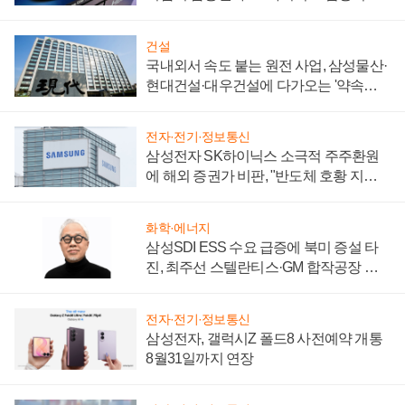
키워
건설
국내외서 속도 붙는 원전 사업, 삼성물산·
현대건설·대우건설에 다가오는 '약속의
시간'
전자·전기·정보통신
삼성전자 SK하이닉스 소극적 주주환원
에 해외 증권가 비판, "반도체 호황 지속
성 의문"
화학·에너지
삼성SDI ESS 수요 급증에 북미 증설 타
진, 최주선 스텔란티스·GM 합작공장 건
설 재추진하나
전자·전기·정보통신
삼성전자, 갤럭시Z 폴드8 사전예약 개통
8월31일까지 연장