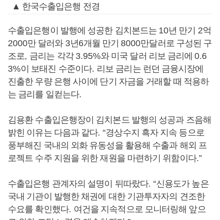
▲ 한국수출입은행 전경
수출입은행이 발행에 성공한 김치본드는
10
년 만기
2
억
2000
만 달러와
3
년
6
개월 만기
8000
만달러로 구성된 구
조로
,
금리는 각각
3.95%
와 미국 달러 리보 금리에
0.6
3%
이 보태진 수준이다
.
리보 금리는 런던 금융시장에
진출한 우량 은행 사이에 단기 자금을 거래할 때 적용하
는 금리를 일컫는다
.
김용환 수출입은행장이 김치본드 발행의 성공과 즈음해
밝힌 이유는 다음과 같다
. “
경상수지 흑자 지속 등으로
풍부해진 국내의 외화 유동성을 활용해 수출과 해외 프
로젝트 수주 지원을 위한 재원을 마련하기 위함이다
.”
수출입은행 관계자의 설명이 뒤따랐다
. “
신용도가 높은
국내 기관이 발행한 채권에 대한 기관투자자의 견조한
수요를 확인했다
.
여건을 지속적으로 모니터링해 앞으