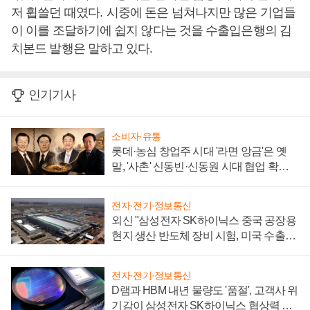
저 휩쓸던 때였다
.
시중에 돈은 넘쳐나지만 많은 기업들
이 이를 조달하기에 쉽지 않다는 것을 수출입은행의 김
치본드 발행은 말하고 있다
.
인기기사
소비자·유통
롯데·농심 창업주 시대 '라면 앙금'은 옛
말, '사촌' 신동빈·신동원 시대 협업 확대
일로
전자·전기·정보통신
외신 "삼성전자 SK하이닉스 중국 공장용
현지 생산 반도체 장비 시험, 미국 수출통
제 대비"
전자·전기·정보통신
D램과 HBM 내년 물량도 '품절', 고객사 위
기감이 삼성전자 SK하이닉스 협상력 더