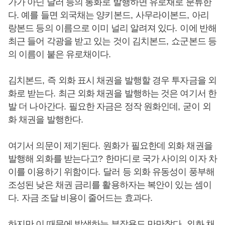
가가 아닌 달러 등의 통화로 발행하면 유로채로 분류한
다
.
예를 들면 외국채는 양키본드
,
사무라이본드
,
아리
랑본드 등의 이름으로 이미 널리 알려져 있다
.
이에 반해
최근 들어 각광을 받고 있는 것이 김치본드
,
쇼군본드 등
의 이름이 붙은 유로채이다
.
김치본드
,
즉 외화 표시 채권을 발행할 경우 투자금을 외
화로 받는다
.
최근 외화 채권을 발행하는 것은 여기서 한
발 더 나아간다
.
필요한 자금은 정작 원화인데
,
굳이 외
화 채권을 발행한다
.
여기서 의문이 제기된다
.
원화가 필요한데 외화 채권을
발행해 외화를 받는다고
?
한마디로 국가 사이의 이자 차
이를 이용하기 위함이다
.
달러 등 외화 유동성이 풍부해
조성된 낮은 채권 금리를 활용하자는 복안이 있는 셈이
다
.
자금 조달 비용이 줄어드는 효과다
.
하지만 이 때문에 발생하는 부작용도 만만찮다
.
외화 채