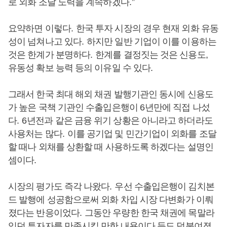
로 외화 조달 노력을 계속하겠다
.”
요약하면 이렇다
.
한국 투자 시장의 경우 현재 외화 유동
성이 넘쳐나고 있다
.
하지만 일반 기업이 이를 이용하는
것은 한계가 분명하다
.
한계를 결정짓는 것은 신용도
,
유동성 확보 능력 등의 이유일 수 있다
.
그래서 한국 최대 해외 채권 발행기관인 동시에 신용도
가 높은 국책 기관인 수출입은행이
6
년만에 직접 나섰
다
. 6
년전과 같은 금융 위기 상황은 아니라고 하더라도
사용처는 많다
.
이를 공기업 및 민간기업이 외화를 조달
할 때나 외채를 상환할 때 사용하도록 하겠다는 설명인
셈이다
.
시장의 평가도 즉각 나왔다
.
우선 수출입은행이 김치본
드 발행에 성공함으로써 외화 차입 시장 다변화가 이뤄
졌다는 반응이었다
.
그동안 우량한 한국 채권에 목말라
있던 투자자를 만족시킬 만한 내용이다 등도 덧붙여졌