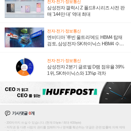
전자·전기·정보통신
삼성전자 갤럭시 Z 폴드8 시리즈 사전 판
매 '144만 대' 역대 최대
전자·전기·정보통신
엔비디아 '루빈 울트라'에도 HBM4 탑재
검토, 삼성전자·SK하이닉스 HBM4 수율
에 주도권 갈린다
전자·전기·정보통신
삼성전자 2분기 글로벌 D램 점유율 39%
1위, SK하이닉스와 13%p 격차
기사댓글
0
개
200자까지 쓰실 수 있습니다. (현재 0 byte / 최대 400byte)
저작권 등 다른 사람의 권리를 침해하거나 명예를 훼손하는 댓글은 관련 법률에 의해 제재