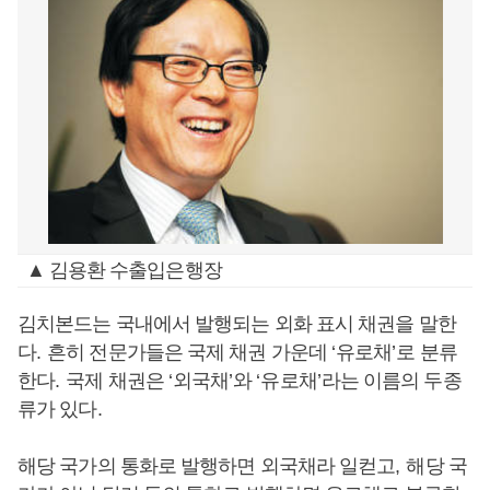
▲ 김용환 수출입은행장
김치본드는 국내에서 발행되는 외화 표시 채권을 말한
다
.
흔히 전문가들은 국제 채권 가운데
‘
유로채
’
로 분류
한다
.
국제 채권은
‘
외국채
’
와
‘
유로채
’
라는 이름의 두종
류가 있다
.
해당 국가의 통화로 발행하면 외국채라 일컫고
,
해당 국