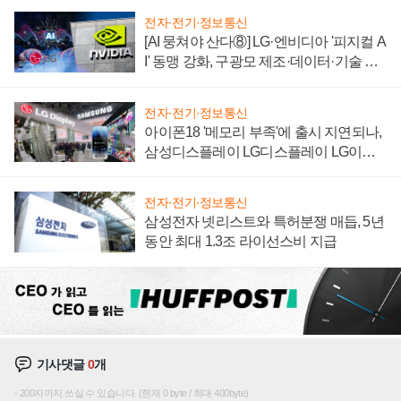
전자·전기·정보통신
[AI 뭉쳐야 산다⑧] LG·엔비디아 '피지컬 A
I' 동맹 강화, 구광모 제조·데이터·기술 결
집해 종합 로보틱스 기업으로
전자·전기·정보통신
아이폰18 '메모리 부족'에 출시 지연되나,
삼성디스플레이 LG디스플레이 LG이노
텍 '탈애플' 수익 다각화 속도
전자·전기·정보통신
삼성전자 넷리스트와 특허분쟁 매듭, 5년
동안 최대 1.3조 라이선스비 지급
기사댓글
0
개
200자까지 쓰실 수 있습니다. (현재 0 byte / 최대 400byte)