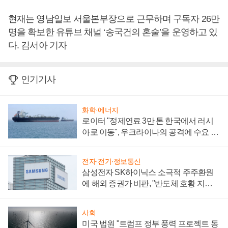
현재는 영남일보 서울본부장으로 근무하며 구독자 26만
명을 확보한 유튜브 채널 ‘송국건의 혼술’을 운영하고 있
다. 김서아 기자
인기기사
화학·에너지
로이터 "정제연료 3만 톤 한국에서 러시
아로 이동", 우크라이나의 공격에 수요 늘
어
전자·전기·정보통신
삼성전자 SK하이닉스 소극적 주주환원
에 해외 증권가 비판, "반도체 호황 지속
성 의문"
사회
미국 법원 "트럼프 정부 풍력 프로젝트 동