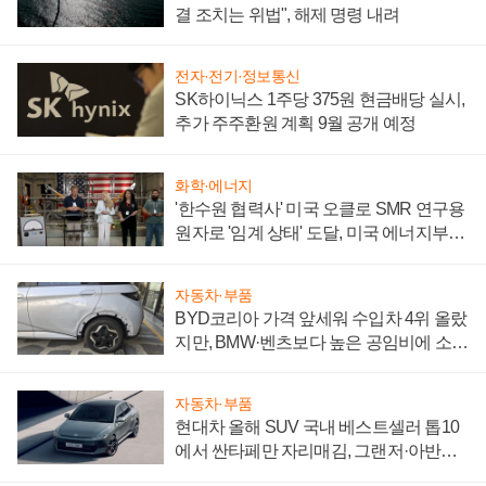
결 조치는 위법", 해제 명령 내려
전자·전기·정보통신
SK하이닉스 1주당 375원 현금배당 실시,
추가 주주환원 계획 9월 공개 예정
화학·에너지
'한수원 협력사' 미국 오클로 SMR 연구용
원자로 '임계 상태' 도달, 미국 에너지부
"중요한 이정표"
자동차·부품
BYD코리아 가격 앞세워 수입차 4위 올랐
지만, BMW·벤츠보다 높은 공임비에 소비
자 불만 폭발
자동차·부품
현대차 올해 SUV 국내 베스트셀러 톱10
에서 싼타페만 자리매김, 그랜저·아반떼
'세단 쌍끌이'로 내수 방어